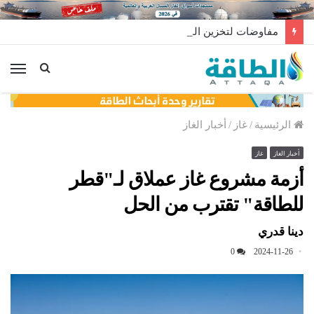
مفاوضات لتخزين النفط العراقي في الخارج
الق
الرئيسية
/
غاز
/
أخبار الغاز
أخبار الغاز
غاز
أزمة مشروع غاز عملاق لـ"قطر
للطاقة" تقترب من الحل
دينا قدري
0
2024-11-26