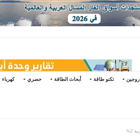
ات يرتفع للعام الثاني
روجين
تكنو طاقة
أبحاث الطاقة
حصري
كهرباء
 2%