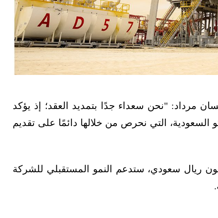
ان مرداد: "نحن سعداء جدًا بتمديد العقد؛ إذ يؤكد
كو السعودية، التي نحرص من خلالها دائمًا على تقديم
ن القيمة الإجمالية للعقد، البالغة 440 مليون ريال سعودي، ستدعم النمو المستقبلي للشركة