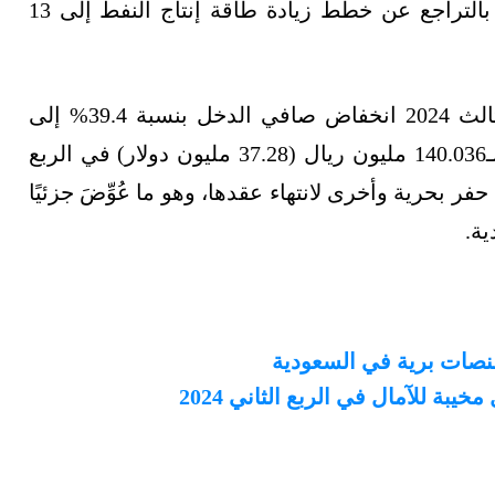
عدد من المنصات في المملكة، إثر قرار أرامكو بالتراجع عن خطط زيادة طاقة إنتاج النفط إلى 13
وأظهرت نتائج أعمال الحفر العربية في الربع الثالث 2024 انخفاض صافي الدخل بنسبة 39.4% إلى
84.813 مليون ريال (22.58 مليون دولار)، مقارنة بـ140.036 مليون ريال (37.28 مليون دولار) في الربع
عام الماضي، بسبب تعليق 3 منصات حفر بحرية وأخرى لانتهاء عقدها، وهو ما عُوِّضَ جزئيًا