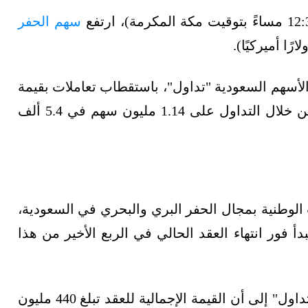
سهم الحفر
 الأسهم السعودية "تداول"، باستقطاب تعاملات بقيمة
تزيد على 132 مليون ريال (35.15 مليون دولار) من خلال التداول على 1.14 مليون سهم في 5.4 ألف
لوطنية بمجال الحفر البري والبحري في السعودية،
 أرامكو سيمتد لمدة 10 أعوام، تبدأ فور انتهاء العقد الحالي في الربع الأخير من هذا
على موقع البورصة السعودية "تداول" إلى أن القيمة الإجمالية للعقد تبلغ 440 مليون