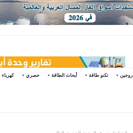
يو
روجين
تكنو طاقة
أبحاث الطاقة
حصري
كهرباء
هربائية لنقل ضيوف المنتدى الحضري العالمي