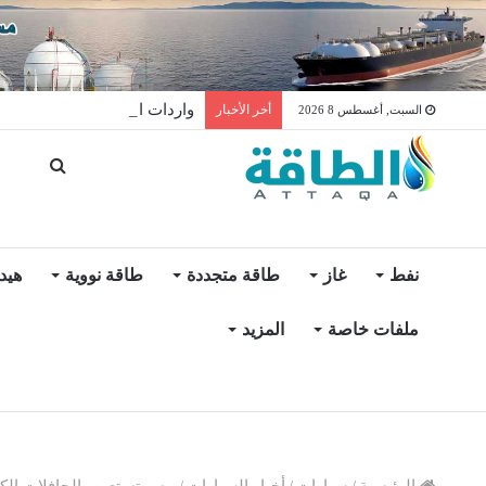
واردات المغرب من الغاز ترتفع 15% في شهر يول
أخر الأخبار
السبت, أغسطس 8 2026
نفط
غاز
طاقة متجددة
طاقة نووية
هيد
ملفات خاصة
المزيد
الرئيسية
/
سيارات
/
أخبار السيارات
/
مصر تستعين بالحافلات الك