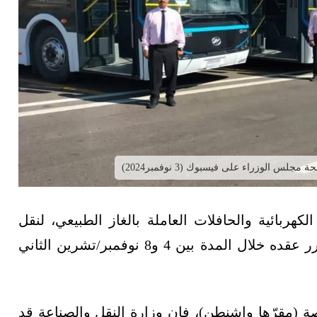
لوزراء على فيسبوك (3 نوفمبر2024)
هربائية والحافلات العاملة بالغاز الطبيعي، لنقل
ضيوف المنتدى الحضري العالمي، الذي من المقرر عقده خلال المدة بين 4 و8 نوفمبر/تشرين الثاني
(مقرّها واشنطن)، فإن وزارة النقل والصناعة قد