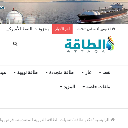
مخزونات النفط الأميركية ترتفع 2.5 مليون برميل عكس ال
أخر الأخبار
الخميس, أغسطس 6 2026
نفط
غاز
طاقة متجددة
طاقة نووية
هيد
ملفات خاصة
المزيد
الرئيسية
/
تكنو طاقة
/
تقنيات الطاقة النووية المتقدمة.. فرص وا