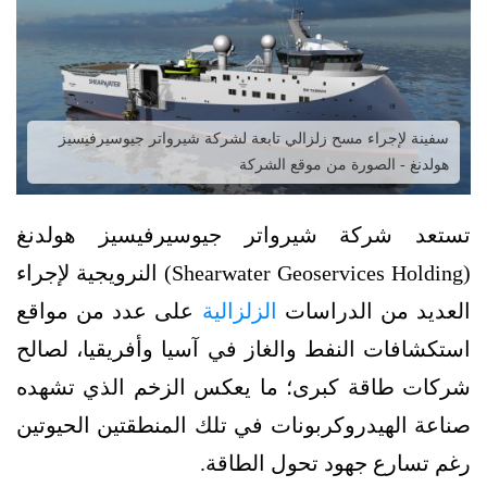
سفينة لإجراء مسح زلزالي تابعة لشركة شيرواتر جيوسيرفيسيز
هولدنغ - الصورة من موقع الشركة
تستعد شركة شيرواتر جيوسيرفيسيز هولدنغ
(Shearwater Geoservices Holding) النرويجية لإجراء
العديد من الدراسات
الزلزالية
على عدد من مواقع
استكشافات النفط والغاز في آسيا وأفريقيا، لصالح
شركات طاقة كبرى؛ ما يعكس الزخم الذي تشهده
صناعة الهيدروكربونات في تلك المنطقتين الحيوتين
رغم تسارع جهود تحول الطاقة.