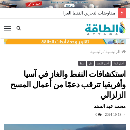
مفاوضات لتخزين النفط العراقي في الخارج
الق
الرئيسية
/
رئيسية
أخبار الغاز
أخبار النفط
غاز
نفط
استكشافات النفط والغاز في آسيا
وأفريقيا تترقب دعمًا من أعمال المسح
الزلزالي
محمد عبد السند
0
2024-10-18