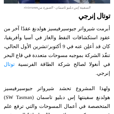
السفينة إس دبليو تاسمان - الصورة منrivieramm
توتال إنرجي
أبرمت شيرواتر جيوسيرفيسيز هولدنغ عقدًا آخر من
عقود استكشافات النفط والغاز في آسيا وأفريقيا،
كان قد أعلِن عنه في 9 أكتوبر/تشرين الأول الحالي،
تنفّذ الشركة بموجبه مسوحات متعددة في قاع البحر
في أنغولا لصالح شركة الطاقة الفرنسية
توتال
إنرجي.
ولهذا المشروع تحشد شيرواتر جيوسيرفيسيز
هولدنغ سفينتها إس دبليو تاسمان (SW Tasman)
المتخصصة في أعمال المسوحات والتي ترفع علم