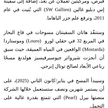
قبرص، ومركبتين تعملان عن بُعْد، إضافةً إلى سفينة
إس دبليو غالين (SW Gallien) التي بُنيت في عام
2011، وترفع علم جزر الباهاما.
وستنفّذ هاتان السفينتان مسوحات في قاع البحار
في المربع 32 في حقلي لورو (Louro) وموستاردا
(Mostarda) الواقعين في المياه العميقة، حيث سبق
أن أنجزت شيرواتر جيوسيرفيسيز هولدنغ مسحًا
رباعي الأبعاد لصالح توتال إنرجي.
وسيبدأ المسح في يناير/كانون الثاني (2025)، على
أن يستمر شهرين ونصف ستستعمل خلالها الشركة
منصتها بيرل (Pearl) التي تتمتع بقدرة عالية على
التحمل.