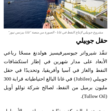
مشروع جوبيلي لإنتاج النفط في غانا - الصورة من منصة "غانا بيزنس نيوز"
حقل جوبيلي
تنفّذ شيرواتر جيوسيرفيسيز هولدنغ مسحًا رباعي
الأبعاد على مدار شهرين في إطار استكشافات
النفط والغاز في آسيا وأفريقيا، وتحديدًا في حقل
جوبيلي (Jubilee) في غانا البالغ احتياطياته قرابة 300
مليون برميل من النفط، لصالح شركة توللو أويل
(Tullow Oil).
وستستعمِل الشركة سفنًا غير مسماة من الأسطول