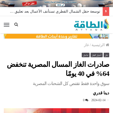
توسعة حقل الشمال القطري تستأنف الأعمال بعد تعليق مؤقت
الق
الرئيسية
/
غاز
غاز
أخبار الغاز
عاجل
صادرات الغاز المسال المصرية تنخفض
64% في 40 يومًا
سوق واحدة فقط تقتنص كل الشحنات المصرية
دينا قدري
0
2024-02-14