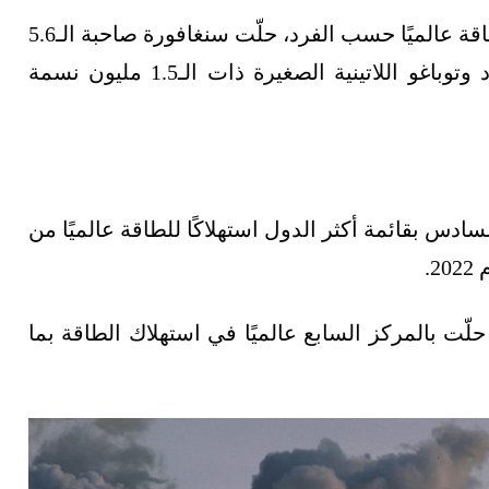
وفي المركز الرابع بقائمة أكثر الدول استهلاكًا للطاقة عالميًا حسب الفرد، حلّت سنغافورة صاحبة الـ5.6
مليون نسمة بـ529.5 غيغاجول، تليها دولة ترينيداد وتوباغو اللاتينية الصغيرة ذات الـ1.5 مليون نسمة
كز السادس بقائمة أكثر الدول استهلاكًا للطاقة عالميًا من
 39 مليون نسمة- فقد حلّت بالمركز السابع عالميًا في استهلاك الطاقة بما