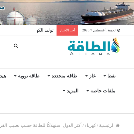
توليد الكهرباء بالغاز في الإمار
أخر الأخبار
الجمعة, أغسطس 7 2026
نفط
غاز
طاقة متجددة
طاقة نووية
هيد
ملفات خاصة
المزيد
الرئيسية
/
كهرباء
/
أكثر الدول استهلاكًا للطاقة حسب نصيب الفرد.. 5 بلدان عربية بالقائمة (إنفوغر