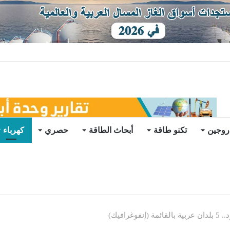
ات يرتفع للعام الثاني
روجين
تكنو طاقة
أبحاث الطاقة
حصري
كهرباء
افيك)