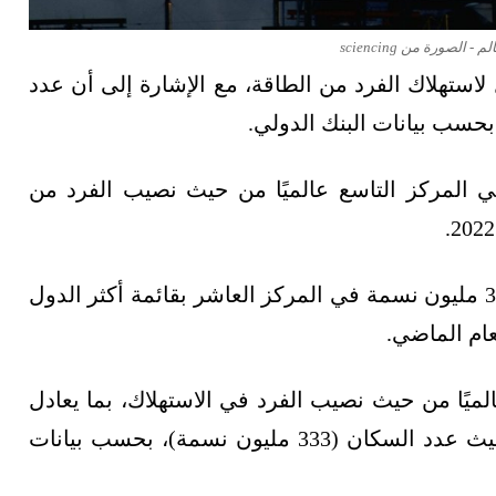
الصورة من sciencing
ي المركز الثامن بـ348.9 غيغاجول لاستهلاك الفرد من الطاقة، مع الإشارة إلى أن عدد
 الـ4.5 مليون نسمة في المركز التاسع عالميًا من حيث نصيب الفرد من
صاحبة الـ36.5 مليون نسمة في المركز العاشر بقائمة أكثر الدول
 الولايات المتحدة فقد حلت في المركز الـ11عالميًا من حيث نصيب الفرد في الاستهلاك، بما يعادل
283.5 غيغاجول، مع كونها أكبر دول القائمة من حيث عدد السكان (333 مليون نسمة)، بحسب بيانات