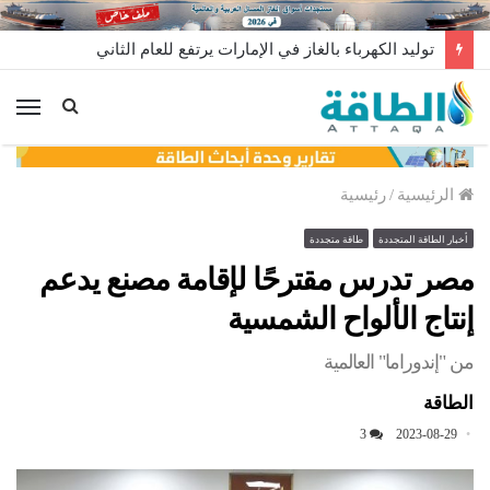
مخزونات النفط الأميركية ترتفع 2.5 مليون برميل عكس التوقعات
الق
الرئيسية
/
رئيسية
أخبار الطاقة المتجددة
طاقة متجددة
مصر تدرس مقترحًا لإقامة مصنع يدعم
إنتاج الألواح الشمسية
من "إندوراما" العالمية
الطاقة
3
2023-08-29