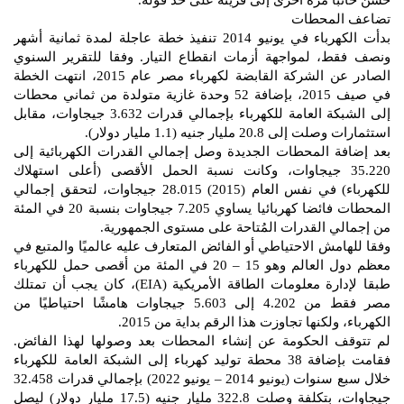
حسن خائبًا مرة أخرى إلى قريته على حد قوله.
تضاعف المحطات
بدأت الكهرباء في يونيو 2014 تنفيذ خطة عاجلة لمدة ثمانية أشهر
ونصف فقط، لمواجهة أزمات انقطاع التيار. وفقا للتقرير السنوي
الصادر عن الشركة القابضة لكهرباء مصر عام 2015، انتهت الخطة
في صيف 2015، بإضافة 52 وحدة غازية متولدة من ثماني محطات
إلى الشبكة العامة للكهرباء بإجمالي قدرات 3.632 جيجاوات، مقابل
استثمارات وصلت إلى 20.8 مليار جنيه (1.1 مليار دولار).
بعد إضافة المحطات الجديدة وصل إجمالي القدرات الكهربائية إلى
35.220 جيجاوات، وكانت نسبة الحمل الأقصى (أعلى استهلاك
للكهرباء) في نفس العام (2015) 28.015 جيجاوات، لتحقق إجمالي
المحطات فائضا كهربائيا يساوي 7.205 جيجاوات بنسبة 20 في المئة
من إجمالي القدرات المُتاحة على مستوى الجمهورية.
وفقا للهامش الاحتياطي أو الفائض المتعارف عليه عالميًا والمتبع في
معظم دول العالم وهو 15 – 20 في المئة من أقصى حمل للكهرباء
طبقا لإدارة معلومات الطاقة الأمريكية (EIA)، كان يجب أن تمتلك
مصر فقط من 4.202 إلى 5.603 جيجاوات هامشًا احتياطيًا من
الكهرباء، ولكنها تجاوزت هذا الرقم بداية من 2015.
لم تتوقف الحكومة عن إنشاء المحطات بعد وصولها لهذا الفائض.
فقامت بإضافة 38 محطة توليد كهرباء إلى الشبكة العامة للكهرباء
خلال سبع سنوات (يونيو 2014 – يونيو 2022) بإجمالي قدرات 32.458
جيجاوات، بتكلفة وصلت 322.8 مليار جنيه (17.5 مليار دولار) ليصل