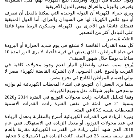
ودول جديدة في أوروبا وأفريقيا، لبيع الكهرباء لهم، مثل: السعودية
وقبرص واليونان والعراق وبعض الدول الأفريقية.
ويري خبراء الكهرباء أن الدولة الوحيدة التي يمكننا بالفعل أن نصرف
أو نبيع فائض الكهرباء لها هي السودان والعراق، أما الدول المتبقية
فتمتلك فائضًا هي الأخرى من الكهرباء، وسيكون الربط معها قائمًا
على التبادل أكثر من التصدير
الظلام مُستمر
كل هذه القدرات الفائضة لا تشفع في يوم شديد الحرارة أو البرودة
في حياة المواطن ، الذي يعيش في قرية فأحيانا لا يرى النور لمدة 10
ساعات يوميًا خلال شهور الصيف”.
يُرجع سبب ضعف وانقطاع التيار لعدم وجود محولات كافية في
القريب والجوع باقي الجنوب، لان الشركة القابضة لكهرباء مصر لا
تولي إهتمام المواطن الكادح في نجوع مصر.
بينما يرى البعض أن التوسع في انشاء المحطات الكهربائية لم يوازيه
توسع في تطوير شبكات نقل وتوزيع الكهرباء.
وفقا لتحليل البيانات، زادت محولات التوزيع في الفترة 2014 و2020
بنسبة 21 في المئة في نفس الفترة زادت القدرات الاسمية
للمحطات بنسبة 85.9 في المئة.
وتيرة الزيادة في القدرات الكهربائية أسرع بالمقارنة بمعدل الزيادة
في عدد محولات التوزيع، أو معدل الزيادة في الاستهلاك. ففي عام
2018 الذي شهد أعلى زيادة في القدرات الكهربائية مقارنة بالعام
الذي سبقه بنسبة 23 في المئة. كانت الزيادة في الاستهلاك لا تتجاوز