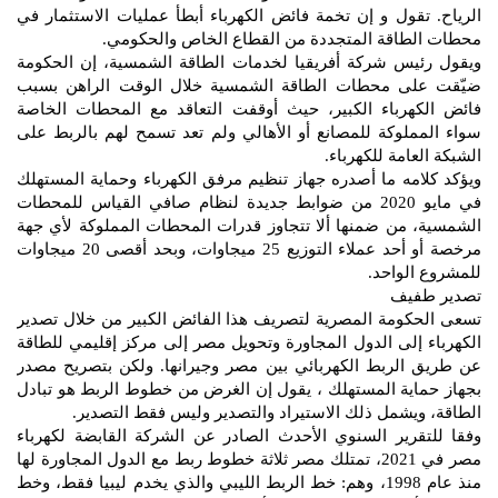
الرياح. تقول و إن تخمة فائض الكهرباء أبطأ عمليات الاستثمار في
محطات الطاقة المتجددة من القطاع الخاص والحكومي.
ويقول رئيس شركة أفريقيا لخدمات الطاقة الشمسية، إن الحكومة
ضيّقت على محطات الطاقة الشمسية خلال الوقت الراهن بسبب
فائض الكهرباء الكبير، حيث أوقفت التعاقد مع المحطات الخاصة
سواء المملوكة للمصانع أو الأهالي ولم تعد تسمح لهم بالربط على
الشبكة العامة للكهرباء.
ويؤكد كلامه ما أصدره جهاز تنظيم مرفق الكهرباء وحماية المستهلك
في مايو 2020 من ضوابط جديدة لنظام صافي القياس للمحطات
الشمسية، من ضمنها ألا تتجاوز قدرات المحطات المملوكة لأي جهة
مرخصة أو أحد عملاء التوزيع 25 ميجاوات، وبحد أقصى 20 ميجاوات
للمشروع الواحد.
تصدير طفيف
تسعى الحكومة المصرية لتصريف هذا الفائض الكبير من خلال تصدير
الكهرباء إلى الدول المجاورة وتحويل مصر إلى مركز إقليمي للطاقة
عن طريق الربط الكهربائي بين مصر وجيرانها. ولكن بتصريح مصدر
بجهاز حماية المستهلك ، يقول إن الغرض من خطوط الربط هو تبادل
الطاقة، ويشمل ذلك الاستيراد والتصدير وليس فقط التصدير.
وفقا للتقرير السنوي الأحدث الصادر عن الشركة القابضة لكهرباء
مصر في 2021، تمتلك مصر ثلاثة خطوط ربط مع الدول المجاورة لها
منذ عام 1998، وهم: خط الربط الليبي والذي يخدم ليبيا فقط، وخط