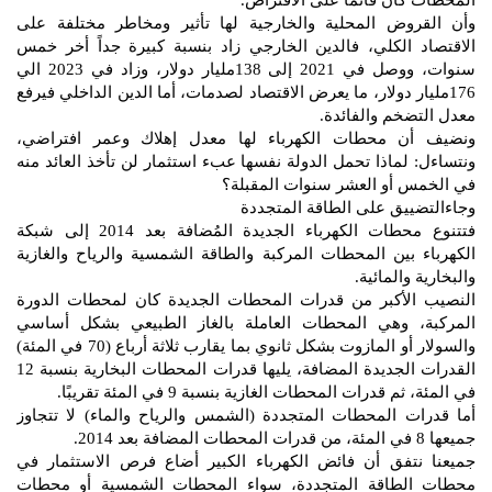
المحطات كان قائماً على الاقتراض.
وأن القروض المحلية والخارجية لها تأثير ومخاطر مختلفة على
الاقتصاد الكلي، فالدين الخارجي زاد بنسبة كبيرة جداً أخر خمس
سنوات، ووصل في 2021 إلى 138مليار دولار، وزاد في 2023 الي
176مليار دولار، ما يعرض الاقتصاد لصدمات، أما الدين الداخلي فيرفع
معدل التضخم والفائدة.
ونضيف أن محطات الكهرباء لها معدل إهلاك وعمر افتراضي،
ونتساءل: لماذا تحمل الدولة نفسها عبء استثمار لن تأخذ العائد منه
في الخمس أو العشر سنوات المقبلة؟
وجاءالتضييق على الطاقة المتجددة
فتتنوع محطات الكهرباء الجديدة المُضافة بعد 2014 إلى شبكة
الكهرباء بين المحطات المركبة والطاقة الشمسية والرياح والغازية
والبخارية والمائية.
النصيب الأكبر من قدرات المحطات الجديدة كان لمحطات الدورة
المركبة، وهي المحطات العاملة بالغاز الطبيعي بشكل أساسي
والسولار أو المازوت بشكل ثانوي بما يقارب ثلاثة أرباع (70 في المئة)
القدرات الجديدة المضافة، يليها قدرات المحطات البخارية بنسبة 12
في المئة، ثم قدرات المحطات الغازية بنسبة 9 في المئة تقريبًا.
أما قدرات المحطات المتجددة (الشمس والرياح والماء) لا تتجاوز
جميعها 8 في المئة، من قدرات المحطات المضافة بعد 2014.
جميعنا نتفق أن فائض الكهرباء الكبير أضاع فرص الاستثمار في
محطات الطاقة المتجددة، سواء المحطات الشمسية أو محطات