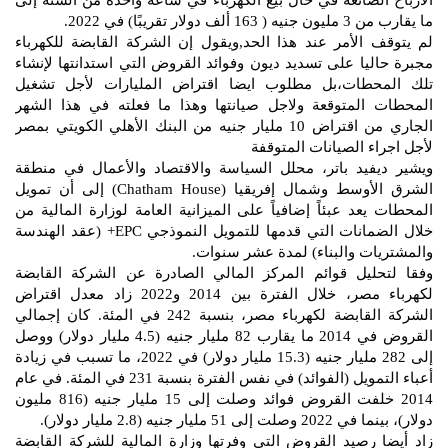
الأرباح الضائعة في حال بيع الكهرباء في ساعة واحدة من السنة إلى
ما يقارب من 3 مليون جنيه ( 163 ألف دولار تقريبًا) في 2022.
لم يتوقف الأمر عند هذا الحد,ويقول إن الشركة القابضة للكهرباء
مجبرة حاليا على تسديد ديون وفوائد القروض التي استدانتها لإنشاء
تلك المحطات،بل مطلوب ايضا اقتراض المليارات لأجل تشغيل
المحطات المتوقعة ولاجل صيانتها وهذا ما فعلته في هذا الشهر
الجاري من اقتراض 10 مليار جنيه من البنك الأهلي الكويتي بمصر
لأجل اجراء الصيانات المتوقفة
ويشير ديفيد باتر، محلل السياسة والاقتصاد والأعمال في منطقة
الشرق الأوسط وشمال إفريقيا (Chatham House) إلى أن تمويل
المحطات يعد عبئاً إضافياً على الميزانية العامة لوزارة المالية من
خلال الضمانات التي قدمها للتمويل النموذجي EPC+ (عقد الهندسة
والمشتريات والبناء) لمدة عشر سنوات.
وفقا لتحليل قوائم المركز المالي الصادرة عن الشركة القابضة
لكهرباء مصر، خلال الفترة بين 2014 و2022 زاد معدل اقتراض
الشركة القابضة لكهرباء مصر، بنسبة 242 في المئة. كان إجمالي
القروض في 2014 ما يقارب 82 مليار جنيه (4.5 مليار دولار) ووصل
إلى 282 مليار جنيه (15.3 مليار دولار) في 2022، ما تسبب في زيادة
أعباء التمويل (الفوائد) في نفس الفترة بنسبة 231 في المئة. في عام
2014 خلفت القروض فوائد وصلت إلى 15 مليار جنيه (816 مليون
دولار)، بينما في 2022 وصلت إلى 51 مليار جنيه (2.8 مليار دولار).
زاد أيضا رصيد القروض التي وفرتها وزارة المالية للشركة القابضة