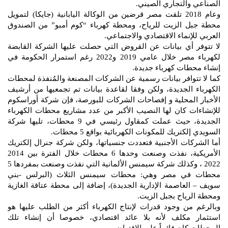
الصناعي والتجاري الصيني.
وعام 2018 تلقت مصر قرضين من الوكالة اليابانية (جايكا) لتمويل
محطة جبل الزيت للرياح، ومحطة كهرباء “كوم أمبو” من الصندوق
العربي للإنماء الاقتصادي والاجتماعي.
لا تتوفر أي بيانات عن القروض التي حصلت عليها الشركة القابضة
لكهرباء مصر خلال عامي 2019 و2022 رغم استمرار الحكومة في
إنشاء محطات كهرباء جديدة.
كما لا تتوافر بيانات رسمية عن الشركات المصنعة والمُنفذة لمحطات
الكهرباء الجديدة، ولكن وفقا لقاعدة بيانات تم تجمعيها من أرشيف
الأخبار المحلية و إفصاحات الشركات للبورصة، فإن شركة أوراسكوم
للإنشاءات كان لها النصيب الأكبر من عدد مشاريع محطات الكهرباء
الجديدة، حيث عملت كمقاول رئيسي في 9 محطات، تليها شركة
السويدي إلكتريك للمكونات الكهربائية بواقع 5 محطات.
أما الشركات الأجنبية فتعددت جنسياتها، ولكن شركة جنرال إلكتريك
الأمريكية، نفذت وصنعت وحدها 6 محطات خلال الفترة بين 2014
2022 ، وكذلك شركة سيمنس الألمانية التي نفذت وصنعت بمفردها 5
محطات في مصر وهي: محطات سيمنس الثلاث (البرلس -بني
سويف – العاصمة الإدارية الجديدة)، إضافة إلى محطة عتاقة الغازية
ومحطة الرياح بجبل الزيت.
وبالرغم من وجود قدرات لإنتاج الكهرباء أكثر من الطلب عليها هو
استثمار مكلف لأنه بلا عائد اقتصادي، خصوصا أن إنشاء تلك