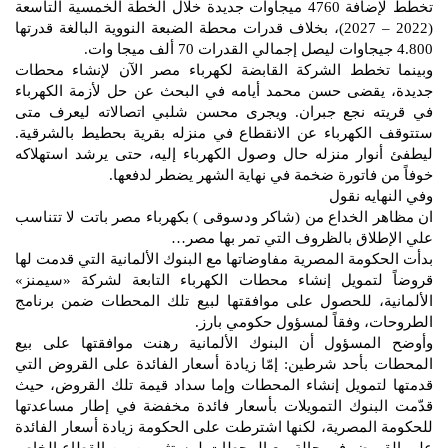
تخطط لإضافة 4760 ميجاوات جديدة خلال الخطة الخمسية التاسعة
(2022 – 2027)، بخلاف قدرات محطة الضبعة النووية البالغة قدرتها
4.800 جيجاوات ليصل إجمالي القدرات 70 ألف ميجا وات.
وبينما تخطط الشركة القابضة لكهرباء مصر الآن لإنشاء محطات
جديدة، يقضى حسن محمد أيامه في البحث عن حل لأزمة الكهرباء
في قريته نجع جبران. ويجرى محسن شلبي اتصالاته ليعرف متى
ستتوقف الكهرباء عن الانقطاع في منزله بقرية بحطيط بالشرقية.
ليطفئ أنوار منزله حال وصول الكهرباء إليه، حتى يرشد استهلاكه
خوفاً من فاتورة ضخمة في نهاية الشهر يضطر لدفعها.
وفي النهايه نقول
ان مظاهر الخداع من (شاكر ودسوقى ) بكهرباء مصر باتت لا تتناسب
علي الإطلاق بالظروف التي تمر بها مصر…
بدأت الحكومة المصرية مفاوضاتها مع البنوك الألمانية التي قدمت لها
قروضاً لتمويل إنشاء محطات الكهرباء التابعة لشركة «سيمنز»
الألمانية، للحصول على موافقتها لبيع تلك المحطات ضمن برنامج
الطروحات، وفقاً لمسؤول حكومي بارز.
وأوضح المسؤول أن البنوك الألمانية رهنت موافقتها على بيع
المحطات بأحد شرطين: إمّا زيادة أسعار الفائدة على القروض التي
قدمتها لتمويل إنشاء المحطات وإما سداد قيمة تلك القروض، حيث
قدّمت البنوك التمويلات بأسعار فائدة مخفضة في إطار مساعدتها
للحكومة المصرية، لكنها اشترطت على الحكومة زيادة أسعار الفائدة