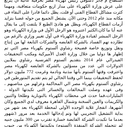
استطاع م جابر دسوقي رئيس كهرباء مصر بحرفية عالية أن يتربع
على عرش وزارة الكهرباء على مدار اربع حكومات متعاقبة، ومهما
كثرت مشاكل القطاع الفنى أو قلت، يظل دائما قادرا على البقاء فى
مكانه منذ عام 2012 وحتى الآن. يشتعل الجميع من حوله غضبا بتزايد
أزمات انقطاع الكهرباء، ويظل هو هادئ الطبع لا يلتفت إلى ما يقال
عنه أيا ما كان،الكثير اعتبروه هو الرجل الأول في وزارة الكهرباء وهو
الرجل المبشر لقيادة وزارة الكهرباء في أول تغيير وزاري بالرغم من
تطارده تهم الفساد بالشركة القابضه والشركات التابعة لها من إنتاج
ونقل وتوزيع خاصة فضيحة رشاوي ألستوم بكهرباء مصر التي تم
إظهار ها دوليا من خلال وزارة العدل الأميركية ومكتب التحقيقات
الفيدرالي عام 2014 بتقديم ألستوم الفرنسية رشاوي بملايين
الدولارات الي عدد من مسؤلين بالشركة القابضه لكهرباء مصر
واعترفت وقتها ألستوم بأنها مذنبة ونادمة وغرمت 772 مليون دولار
لحفظ التحقيقات بينما الي وقتنا الحالي لم يتم تقديم المتورطين في
رشاوي ألستوم بكهرباء مصر الي المحاكمة وعزلهم من مناصبهم ،
وفى عهده وصلت المخالفات والخسائر التى تكبدتها الدولة -
المليارات،فما حدث في محطات الكهرباء بالنوبارية وطلخا والتبين
والكريمات والعين السخنة وشمال القاهرة معروف لدي الجميع وكان
أشهرها، انفجار غلاية الوحده الأولى لمحطة الكهرباء بعد شهر من
بداية التشغيل التجريبي لها وتم إدخالها الخدمة بعد مرور 3شهور
بعدما ما تكبدت الشركة القابضة خسارة تقترب من 300 مليون جنيه
لم تتحمله الشركة المنفذة (ألستوم) وتكبدتها الكهرباء من جيوب