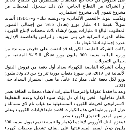
على القروض في حالة بيع المحطات لمستثمرين من القطاع الخاص
أو الشراكة من القطاع الخاص، لأن ذلك سيحوّل المحطات من
مشروع تنموي إلى مشروع استثماري.
وقدّمت بنوك «التعمير الألماني» و«دويتشه بنك» و««HSBC ألمانيا
تمويلاً بقيمة 4.1 مليار يورو (تعادل 85% من إجمالي التمويل
المطلوب البالغ 6 مليارات يورو) لإنشاء ثلاث محطات لإنتاج الكهرباء
بنظام الدورة المركبة في بني سويف والبرلس والعاصمة الإدارية،
بقدرة إجمالية 14.4 غيغاواط.
وكانت الشركة القابضة للكهرباء قد اتفقت على «قرض مساند» من
وزارة المالية بقيمة 900 مليون يورو تشكّل الـ15% المتبقية من
إجمالي التمويلات
وبدأت الشركة القابضة للكهرباء سداد أول دفعة من قروض البنوك
الألمانية في 2019، في صورة دفعات دورية تتراوح بين 20 و30 مليون
يورو لكل دفعة على مدار 12 عاماً، ما يعني استمرار السداد حتى
2031.
وبعد ما فقدنا عقولنا واقترضنا المليارات لانشاء محطات الطاقة تعمل
بالغاز نفاجأبهذا الخبر وذا ان دل يؤكد سوء الإدارة وعدم التخطيط
الاستراتيجي لخريطة الكهرباء المستقبلية مع غياب تام لاي مسائلةاو
عزل لمن ورطونا في هذه الكوارث اقصد طبعا قيادات الكهرباء وعلي
راسهم المدير التنفيذي لكهرباء مصر
فيعتزم البنك الأوروبي لإعادة الإعمار والتنمية تقديم تمويل بقيمة 300
مليون دولار لمصر لمساعدتها على إيقاف تشغيل محطات كهرباء