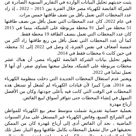
يثبت حديثهم تحليل البيانات الواردة في التقارير السنوية الصادرة عن
الشركة القابضة لكهرباء مصر خلال الفترة بين 2015 – 2022 ، إذ زاد
عدد المحطات التي تعمل بأقل من نصف طاقتها خمس مرات.
في عام 2022، كان عدد المحطات التي تعمل بأقل من نصف طاقتها
51 محطة من أصل 91 محطة مربوطة على الشبكة، بينما في 2015
كان عدد المحطات التي تعمل بنصف الطاقة 19 محطة فقط.
كما أن عدد المحطات التي تعمل بأقل من ربع طاقتها زاد أكثر من
خمسة أضعاف في نفس الفترة، إذ وصل في 2022 إلى 32 محطة،
في حين كانت 6 محطات فقط في 2014.
يظهر تحليل بيانات الشركة القابضة لكهرباء مصر، أن هناك عشر
محطات مربوطة على الشبكة، معامل سعتها يساوي صفر، أي أنها لا
تعمل تماما في 2022.
ويعتبر عدم استغلال المحطات الجديدة التي دخلت منظومة الكهرباء
بعد 2014، هدرا كبيرا لأن قيادات الكهرباء لم تُشغل أو تستغل هذه
المحطات في الوقت التي كانت فيه بأعلى جودتها، وكان من الأفضل
التمهل في إنشاء المحطات حتى تتوافر أسواق لبيع الفائض.
أرباح مهدرة
بعملية حسابية تقديرية شملت متوسط سعر بيع الكهرباء للمواطن
في الشرائح السبع، وفائض الكهرباء غير المستغل على مدار السنوات
الماضية ، نجد أن الفائض أدى إلى أرباح مُهدرة كان من الممكن
تحقيقها في حال تشغيل المحطات بكامل طاقتها وبيع التيار. تصل تلك