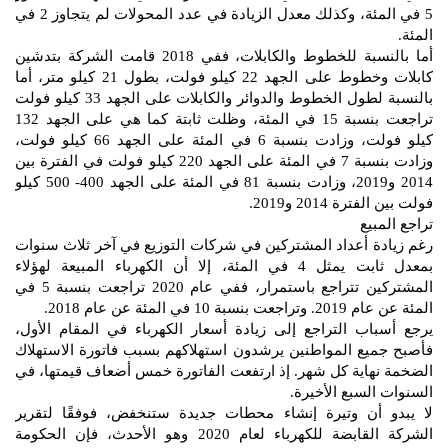
5 في المئة، وكذلك معدل الزيادة في عدد المحولات لم يتجاوز 2 في
المئة.
أما بالنسبة للخطوط والكابلات، ففي 2018 قامت الشركة بتدشين
كابلات وخطوط على الجهد 22 كيلو فولت، بطول 21 كيلو متر، أما
بالنسبة لطول الخطوط والدوائر والكابلات على الجهد 33 كيلو فولت
تراجعت بنسبة 15 في المئة، وظلت ثابتة كما هي على الجهد 132
كيلو فولت، وزادت بنسبة 6 في المئة على الجهد 66 كيلو فولت،
وزادت بنسبة 7 في المئة على الجهد 220 كيلو فولت في الفترة بين
2014 و2019، وزادت بنسبة 81 في المئة على الجهد 400- 500 كيلو
فولت بين الفترة 2014 و2019.
تراجع المبيع
رغم زيادة أعداد المشتركين في شركات التوزيع في آخر ثلاث سنوات
بمعدل ثابت يمثل 4 في المئة، إلا أن الكهرباء المبيعة لهؤلاء
المشتركين تتراجع باستمرار، ففي عام 2020 تراجعت بنسبة 5 في
المئة عن عام 2019. وتراجعت بنسبة 10 في المئة عن عام 2018.
يرجع أسباب التراجع إلى زيادة أسعار الكهرباء في المقام الأول،
فأصبح جميع المواطنين يرشدون استهلاكهم بسبب فاتورة الاستهلاك
الضخمة نهاية كل شهر. إذ ارتفعت الفاتورة خمس أضعاف قيمتها، في
السنوات السبع الأخيرة.
لا يبدو أن وتيرة إنشاء محطات جديدة ستنخفض، فوفقًا لتقرير
الشركة القابضة للكهرباء لعام 2020 وهو الأحدث، فإن الحكومة