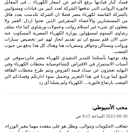
فساد كبار قيادتها برفع الدعم عن أسعار الكهرباء .. فى المقابل
فاتورة الرواتب التى تدفعها الشركة لعدد كبير من قيادات ومسؤليين
بالشركة القابضة لكهرباء مصر فضلا ان الشركة تكدست بعدد هائل
من المستشارين والأعضاء المتفرغين الذين تعدوا ارذل العمر ولا
يفعلون اي شيء غير استلام رواتب وعمولات ورشاوي كما جاء بملف
رشاوى الستوم لمسؤولين بوزارة الكهرباء المصرية المسكوت عنه
حتي الان فلم نسمع ان تم تقديم انجاز لهم غير تخصيص سيارات
ورواتب ومساكن وحوافز وسفريات هنا وهناك كل هذا يدفع من جيوب
الشعب..
وقد توجهنا بأسئلتنا للمدير التنفيذي لكهرباء مصر جابردسوقي عن
أسباب الاستمرار في الاقتراض لإنشاءوصيانة محطات الكهرباء وفي
النهايه تعجزون عن سداد قيمة القروض وتتم طرح محطات الطاقة
للبيع كما وردنا في هذا التقرير وتحميل سوء ادارتكم وفسادكم الي
الشعب بارتفاع فاتورة.... الكهرباء ولم يصلنا أي رد
ي
محب الأسيوطي
:
ق
2023-08-30 الساعة 9:15 ص
و
تتعاقب الحكومات وتتوالى، ويظل هو على مقعده مهما يتغير الوزراء،
ل