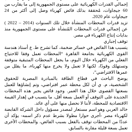
إجمالي القدرات الكهربائية على مستوى الجمهورية إلى ما يقارب من
60 جيجاوات، مُحققة بذلك فائض كهرباء وصل إلى أكثر من 24
جيجاوات عام 2020.
تزيد قدرات المحطات المنشأة خلال تلك السنوات (2014 – 2022 )
عن إجمالي قدرات المحطات المُنشأة على مستوى الجمهورية منذ
بدايات إنتاج الكهرباء في مصر.
توقف إجباري
يتسبب هذا الفائض في خسائر ضخمة، كما تشرح ط. ع أستاذ هندسة
القوى الكهربائية بجامعة القاهرة “المحطات تعمل وفقا للاحتياج
الفعلي من الكهرباء خلال اليوم، ما يجعل المحطات المتبقية متوقفة
وتستهلك وقودًا، لكنها لا تعمل ولا يخرج منها كهرباء، ما يقلل من
عمرها الافتراضي”،
يوضح الباحث في قطاع الطاقة بالمبادرة المصرية للحقوق
الشخصية، م. ي أن لكل محطة عمر افتراضي، وتم إنشاؤها للعمل
بسعتها القصوى خلال هذا العمر. وجود فائض يجبر هذه المحطات
الجديدة على التوقف أو العمل بسعة أقل، ما يتسبب في إهدار القيمة
الاقتصادية للمحطة، لأننا لا نحصل منها على أي عائد.
خالد العربي وهو اسم مستعار لمصدر مسؤول داخل الشركة القابضة
لكهرباء مصر -أجرى حوارا مطولا بشرط عدم ذكر اسمه- يؤكد أن
عددًا من المحطات توقف بالفعل بسبب الفائض، والمحطات الأخرى
تعمل بسعة قليلة مقارنة بالسابق.