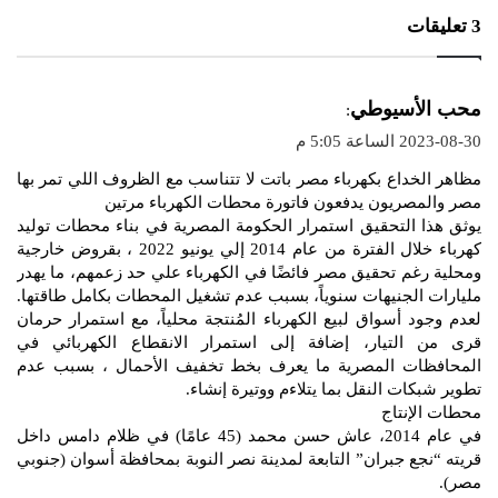
‫3 تعليقات
ي
محب الأسيوطي
:
ق
2023-08-30 الساعة 5:05 م
و
مظاهر الخداع بكهرباء مصر باتت لا تتناسب مع الظروف اللي تمر بها
ل
مصر والمصريون يدفعون فاتورة محطات الكهرباء مرتين
يوثق هذا التحقيق استمرار الحكومة المصرية في بناء محطات توليد
كهرباء خلال الفترة من عام 2014 إلي يونيو 2022 ، بقروض خارجية
ومحلية رغم تحقيق مصر فائضًا في الكهرباء علي حد زعمهم، ما يهدر
مليارات الجنيهات سنوياً، بسبب عدم تشغيل المحطات بكامل طاقتها.
لعدم وجود أسواق لبيع الكهرباء المُنتجة محلياً، مع استمرار حرمان
قرى من التيار، إضافة إلى استمرار الانقطاع الكهربائي في
المحافظات المصرية ما يعرف بخط تخفيف الأحمال ، بسبب عدم
تطوير شبكات النقل بما يتلاءم ووتيرة إنشاء.
محطات الإنتاج
في عام 2014، عاش حسن محمد (45 عامًا) في ظلام دامس داخل
قريته “نجع جبران” التابعة لمدينة نصر النوبة بمحافظة أسوان (جنوبي
مصر).