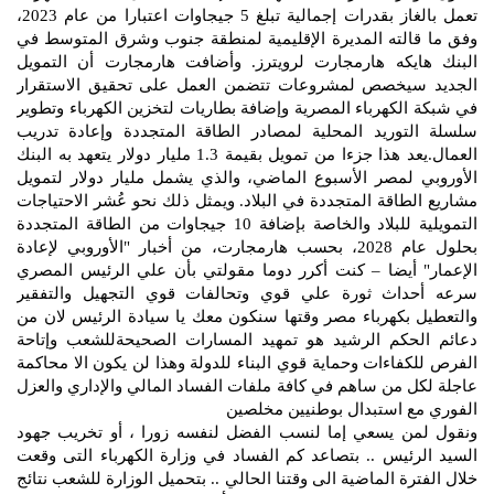
تعمل بالغاز بقدرات إجمالية تبلغ 5 جيجاوات اعتبارا من عام 2023،
وفق ما قالته المديرة الإقليمية لمنطقة جنوب وشرق المتوسط في
البنك هايكه هارمجارت لرويترز. وأضافت هارمجارت أن التمويل
الجديد سيخصص لمشروعات تتضمن العمل على تحقيق الاستقرار
في شبكة الكهرباء المصرية وإضافة بطاريات لتخزين الكهرباء وتطوير
سلسلة التوريد المحلية لمصادر الطاقة المتجددة وإعادة تدريب
العمال.يعد هذا جزءا من تمويل بقيمة 1.3 مليار دولار يتعهد به البنك
الأوروبي لمصر الأسبوع الماضي، والذي يشمل مليار دولار لتمويل
مشاريع الطاقة المتجددة في البلاد. ويمثل ذلك نحو عُشر الاحتياجات
التمويلية للبلاد والخاصة بإضافة 10 جيجاوات من الطاقة المتجددة
بحلول عام 2028، بحسب هارمجارت، من أخبار "الأوروبي لإعادة
الإعمار" أيضا – كنت أكرر دوما مقولتي بأن علي الرئيس المصري
سرعه أحداث ثورة علي قوي وتحالفات قوي التجهيل والتفقير
والتعطيل بكهرباء مصر وقتها سنكون معك يا سيادة الرئيس لان من
دعائم الحكم الرشيد هو تمهيد المسارات الصحيحةللشعب وإتاحة
الفرص للكفاءات وحماية قوي البناء للدولة وهذا لن يكون الا محاكمة
عاجلة لكل من ساهم في كافة ملفات الفساد المالي والإداري والعزل
الفوري مع استبدال بوطنيين مخلصين
ونقول لمن يسعي إما لنسب الفضل لنفسه زورا ، أو تخريب جهود
السيد الرئيس .. بتصاعد كم الفساد في وزارة الكهرباء التى وقعت
خلال الفترة الماضية الى وقتنا الحالي .. بتحميل الوزارة للشعب نتائج