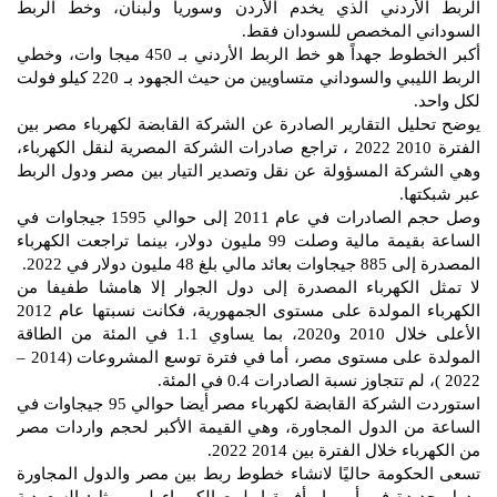
الربط الأردني الذي يخدم الأردن وسوريا ولبنان، وخط الربط
السوداني المخصص للسودان فقط.
أكبر الخطوط جهداً هو خط الربط الأردني بـ 450 ميجا وات، وخطي
الربط الليبي والسوداني متساويين من حيث الجهود بـ 220 كيلو فولت
لكل واحد.
يوضح تحليل التقارير الصادرة عن الشركة القابضة لكهرباء مصر بين
الفترة 2010 2022 ، تراجع صادرات الشركة المصرية لنقل الكهرباء،
وهي الشركة المسؤولة عن نقل وتصدير التيار بين مصر ودول الربط
عبر شبكتها.
وصل حجم الصادرات في عام 2011 إلى حوالي 1595 جيجاوات في
الساعة بقيمة مالية وصلت 99 مليون دولار، بينما تراجعت الكهرباء
المصدرة إلى 885 جيجاوات بعائد مالي بلغ 48 مليون دولار في 2022.
لا تمثل الكهرباء المصدرة إلى دول الجوار إلا هامشا طفيفا من
الكهرباء المولدة على مستوى الجمهورية، فكانت نسبتها عام 2012
الأعلى خلال 2010 و2020، بما يساوي 1.1 في المئة من الطاقة
المولدة على مستوى مصر، أما في فترة توسع المشروعات (2014 –
2022 )، لم تتجاوز نسبة الصادرات 0.4 في المئة.
استوردت الشركة القابضة لكهرباء مصر أيضا حوالي 95 جيجاوات في
الساعة من الدول المجاورة، وهي القيمة الأكبر لحجم واردات مصر
من الكهرباء خلال الفترة بين 2014 2022.
تسعى الحكومة حاليًا لانشاء خطوط ربط بين مصر والدول المجاورة