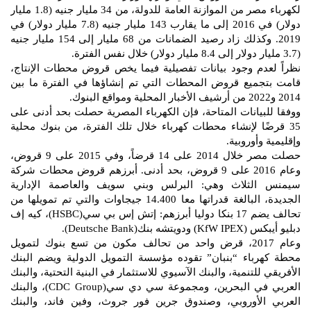
لكهرباء مصر من الموازنة العامة للدولة، من 34 مليار جنيه (1.8 مليار
دولار) في 2016 إلى ما يقارب 143 مليار جنيه (7.8 مليار دولار) في
2019. وكذلك زاد رصيد الضمانات من 68 مليار إلى 154 مليار جنيه
(3.7 مليار دولار إلى 8.4 مليار دولار) خلال نفس الفترة.
نظراً لعدم وجود بيانات تفصيلية فيما يخص قروض محطات الإنتاج،
قامت بتجميع قروض المحطات التي تم إنشاؤها في الفترة ما بين
2014 و2022 من أرشيف الأخبار المحلية ومواقع البنوك.
ووفقا للبيانات المتاحة، فإن الكهرباء المصرية حصلت بحد أدنى على
35 قرضًا لإنشاء محطات كهرباء خلال تلك الفترة، من بنوك محلية
وإقليمية وأوروبية.
حصلت مصر خلال 2014 على 14 قرضاً، وفي 2015 على 9 قروض،
وعام 2016 على 9 قروض، بحد أدنى. أبرزهم قروض محطات شركة
سيمنس الثلاث وهي: البرلس وبني سويف والعاصمة الإدارية
الجديدة، البالغة قدراتها معا 14.400 جيجاوات والتي تم تمويلها من
تحالف يضم 17 بنكا دوليا أبرزهم: إتش إس بي سي(HSBC)، كيه إف
دبليو أيبكس (KfW IPEX) ودويتشه بنك(Deutsche Bank).
وعام 2017، قرض واحد من تحالف مكون من تسع بنوك لتمويل
محطة كهرباء “بنبان” تقوده مؤسسة التمويل الدولية ويضم البنك
الأفريقي للتنمية، والبنك الآسيوي للاستثمار في البنية التحتية، والبنك
العربي في البحرين، ومجموعة سي دي سي(CDC Group)، والبنك
العربي الأوروبي، وصندوق جرين فور جروث، وفين فاند، والبنك