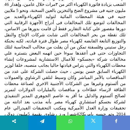
الشعب بزيادة فاتورة الكهرباء اكتر من ٣مرات خلال عامين، وإهدار 46
مليون جنيه فى مشروع الضخ والتخزين بالعين السخنة، ونحو 5 ملايين
جنيه فى هيئة المحطات المائية لتوليد الكهرباء،والعديد من
المخالفات لتوضع تلك المخالفات فى أدراج الأجهزة الرقابية التي
دورها مقصور علي كتابة التقارير فقط أن قامت بدورها من الاساس،
تلك نقطة من بحر المخالفات التى شابت شركات الإنتاج والنقل
والتوزيع التابعة القابضه لكهرباء مصر طوال فترة قيادته، لكنه بحنكة
رجل ستيني وفلسفتة تمكن من أن يفلت من مخالب المحاسبة لتلك
التجاوزات حتى فى أعقدها سوءا حين اتهمه البعض بتستره علي
مخالفات شركة «بجسكو» للأعمال الاستشارية لمشروعات إنشاء
محطات الكهرباء والتي يتراس قيادتها حاليا بجانب منصبه، خلفا لوزير
الكهرباء السابق حسن يونس ، حيث حصلت الشركة على عدد من
المناقصات بالأمر المباشر وكان وسيط لتلقي الرشاوي والعمولات
من ألستوم وغيرها من الشركات الأجنبية الاخري لصناعة محطات
الطاقة لارساء عطاءات و مناقصات بالمليارات الدولارات لتمرير
لصالح ألستوم والدليل ما أقر به عاصم الجوهري المدير التنفيذي
لشركة بجسكو استشاري كهرباء مصر بأنه مذنب بعد ادانته من
تحقيقات وزارة العدل الأميركية ومكتب التحقيقات الفيدرالي عام
2014 وتم حبسه بامريكا42شهرا ورد رشاوي بقيمة 5مليون دولار،
خاصة أن مؤسسيها عدد من أبناء قيادات الوزارة، من بينهم نجل
X
الوزير السابق حسن يونس،واخرين... فتتزايد الأزمات وتتعقد وهو قادر
Telegram
WhatsApp
Faceboo