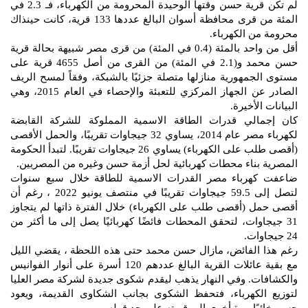
لم تكن قرية حسن وقتها الوحيدة المحرومة من الكهرباء، فـ 2.3 في
المئة من قرى محافظة أسوان البالغ عددها 133 قرية، كانت حينذاك
محرومة من الكهرباء.
أقل من واحد بالمئة (0.4 في المئة) من قرى مصر شبيهة بحالة قرية
حسن محمد و(2.1 في المئة) من القرى من أصل 4655 قرية على
مستوى الجمهورية منازلها متصلة جزئيًا بالشبكة، وفقاً لمسح الريف
الصادر عن الجهاز المركزي للتعبئة والإحصاء في العام 2015، وهي
البيانات الأخيرة.
كان إجمالي قدرات الطاقة الاسمية المملوكة للشركة القابضة
لكهرباء مصر عام 2014، يساوي 32 جيجاوات تقريبًا، والحمل الأقصى
(أقصى طلب على الكهرباء) يساوي 26 جيجاوات تقريبًا. لتبدأ الحكومة
المصرية بناء محطات كهربائية لحل أزمة حسن وغيره من المصريين.
ضاعفت كهرباء مصر القدرات الاسمية للطاقة خلال سبع سنوات
لتصل إلى 59.5 جيجاوات تقريبًا في منتصف يونيو 2022 ، رغم أن
أقصى حمل (أقصى طلب على الكهرباء) خلال الفترة ذاتها لم يتجاوز
31 جيجاوات، لتحقق المحطات فائضًا كهربائيًا يصل إلى ما أكثر من
24 جيجاوات.
رغم هذا الفائض، مازال حسن محمد حتى هذه اللحظة ، يقضي الليل
مع بقية عائلات القرية البالغ عددهم 120 أسرة على أنوار الفوانيس
والكشافات. وفي النهار يذهب ليقدم شكوى جديدة لشركة مصر العليا
لتوزيع الكهرباء، فتحفظ الشكوى بجانب الشكاوى القديمة، ويعود