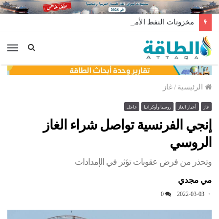
مخزونات النفط الأميركية ترتفع 2.5 مليون برميل عكس التوقعات
الق
الرئيسية
/
غاز
غاز
أخبار الغاز
روسيا وأوكرانيا
عاجل
إنجي الفرنسية تواصل شراء الغاز
الروسي
وتحذر من فرض عقوبات تؤثر في الإمدادات
مي مجدي
0
2022-03-03