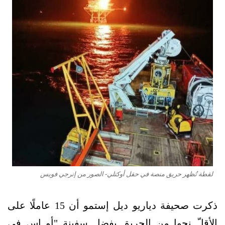
لقطة تُظهر حريق منصة في حقل أوكتلي- الصور من إنرجي فويس
ذكرت صحيفة دياريو ديل إستمو أن 15 عاملًا على
الأقلّ نجوا من الحريق بفضل سفينة "أو إس في