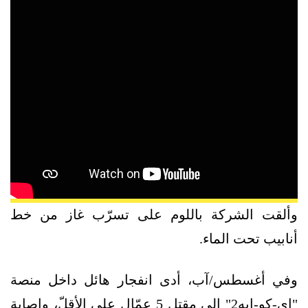
وألقت الشركة باللوم على تسرّب غاز من خط
أنابيب تحت الماء.
وفي أغسطس/آب، أدى انفجار هائل داخل منصة
"إي-كو-إيه2" إلى مقتل 5 عمّال على الأقلّ، وإصابة