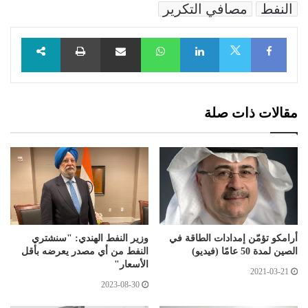
النفط
مصافي التكرير
Facebook
LinkedIn
WhatsApp
مشاركة عبر البريد
طباعة
X
مقالات ذات صلة
أرامكو تؤمّن إمدادات الطاقة في
وزير النفط الهندي: "سنشتري
الصين لمدة 50 عامًا (فيديو)
النفط من أي مصدر يعرضه بأقل
الأسعار"
2021-03-21
2023-08-30