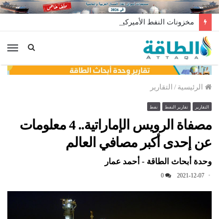
مخزونات النفط الأميركية ترتفع 2.5 مليون برميل عكس التوقعات
الق
الرئيسية
/
التقارير
التقارير
تقارير النفط
نفط
مصفاة الرويس الإماراتية.. 4 معلومات
عن إحدى أكبر مصافي العالم
وحدة أبحاث الطاقة - أحمد عمار
0
2021-12-07