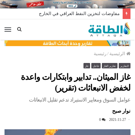
طائرة مجهولة تنفجر داخل مصفاة الزاوية في ليبيا.. من وراء إطلاقها؟
الق
الرئيسية
/
رئيسية
التقارير
تقارير الغاز
عاجل
غاز
غاز الميثان.. تدابير وابتكارات واعدة
لخفض الانبعاثات (تقرير)
عوامل السوق ومعايير الاستيراد تدعم تقليل الانبعاثات
نوار صبح
0
2021-11-27