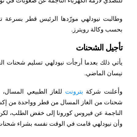
للتصدي لأزمة الكهرباء الناجمة عن صعوبات في تور
بحسب وكالة رويترز.
تأجيل الشحنات
يأتي ذلك بعدما أرجأت نيودلهي تسليم شحنات ال
نيسان الماضي.
وأعلنت شركة
بترونت
شحنات من الغاز المسال من قطر وواحدة من إكسون
الناجمة عن فيروس كورونا إلى خفض الطلب، لك
وأن نيودلهي قامت في الوقت نفسه بشراء شحنات م