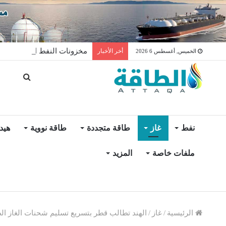
مخزونات النفط الأميركية ترتفع 2.5 مليون برميل عكس ال
أخر الأخبار
الخميس, أغسطس 6 2026
نفط
غاز
طاقة متجددة
طاقة نووية
هيد
ملفات خاصة
المزيد
الرئيسية
/
غاز
/
الهند تطالب قطر بتسريع تسليم شحنات الغاز ال