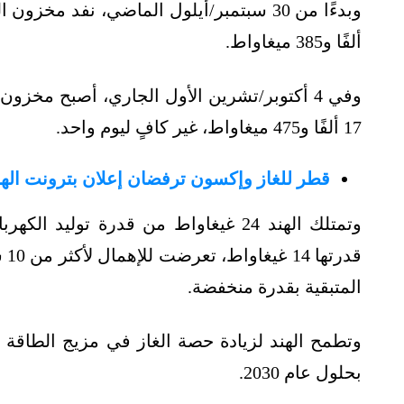
ألفًا و385 ميغاواط.
17 ألفًا و475 ميغاواط، غير كافٍ ليوم واحد.
قطر للغاز وإكسون ترفضان إعلان بترونت الهندي
وتمتلك الهند 24 غيغاواط من قدرة تول
قد
المتبقية بقدرة منخفضة.
بحلول عام 2030.