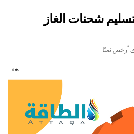
تسليم شحنات الغاز
 أرخص ثمنًا
0