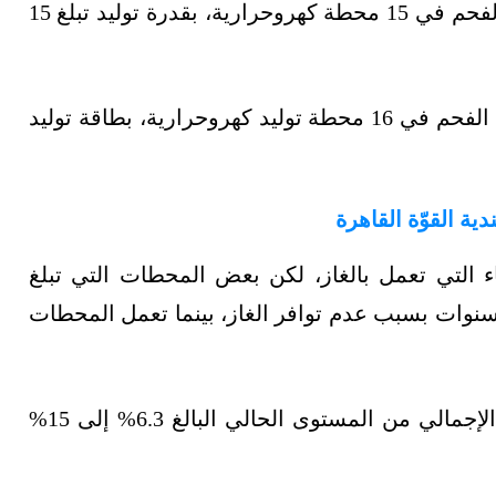
وبدءًا من 30 سبتمبر/أيلول الماضي، نفد مخزون الفحم في 15 محطة كهروحرارية، بقدرة توليد تبلغ 15
وفي 4 أكتوبر/تشرين الأول الجاري، أصبح مخزون الفحم في 16 محطة توليد كهروحرارية، بطاقة توليد
ة القوّة القاهرة
يد الكهرباء التي تعمل بالغاز، لكن بعض المحطات التي تبلغ
رتها 14 غيغاواط، تعرضت للإهمال لأكثر من 10 سنوات بسبب عدم توافر الغاز، بينما تعمل المحطات
وتطمح الهند لزيادة حصة الغاز في مزيج الطاقة الإجمالي من المستوى الحالي البالغ 6.3% إلى 15%