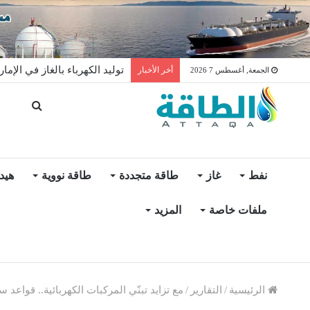
مخزونات النفط الأميركية ترتفع 2.5 مليون برميل عكس التو
أخر الأخبار
الجمعة, أغسطس 7 2026
نفط
غاز
طاقة متجددة
طاقة نووية
هيد
ملفات خاصة
المزيد
الرئيسية
/
التقارير
/
مع تزايد تبنّي المركبات الكهربائية.. قو