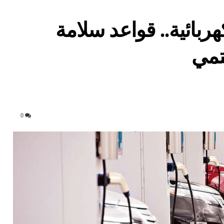
هربائية.. قواعد سلامة
مي
0