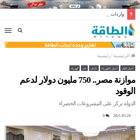
واردات المغرب من الغاز ترتفع 15% في شهر يوليو
الق
الرئيسية
/
رئيسية
أخبار الغاز
أخبار الكهرباء
عاجل
غاز
كهرباء
موازنة مصر.. 750 مليون دولار لدعم
الوقود
الدولة تركز على المشروعات الخضراء
0
2021-03-24