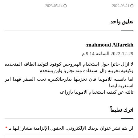
2023-05-14
2022-03-21
تعليق واحد
ي
mahmoud Alfarekh
:
ق
2022-12-29 الساعة 9:14 م
و
لا ازال حائرا حول استخدام الهيروجين كوقود لتوليد الطاقه المتجدده
ل
وكيفيه تخزينه وال استفاده منه تجاريا واين يسخدم
اما بانسبه للامونيا فان تخزينها بدلرجاتكبيره تحت الصفر فهذا امر
استغربه ايضا
ثالثه عن كيفيه استخدام الامونيا بازراعه
اترك تعليقاً
لن يتم نشر عنوان بريدك الإلكتروني.
الحقول الإلزامية مشار إليها بـ
*