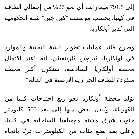
إلى 791.5 ميغاواط، أي نحو 27% من إجمالي الطاقة
في كينيا، بحسب مؤسسة "كين جين" شبه الحكومية
التي تُدير أولكاريا.
وصرح قائد عمليات تطوير البنية التحتية والموارد
في أولكاريا، كيروس كارينغيثي، أنه "عند اكتمال
محطة أولكاريا السادسة، ستكون أكبر محطة
منفردة للطاقة الحرارية الأرضية في العالم".
توّلد محطة أولكاريا نحو ربع احتياجات كينيا من
الكهرباء، ويُنقل بعض منها إلى بعد 500 كليومتر
جنوب شرق مدينة مومباسا الساحلية في كينيا،
وعلى بعد بضع مئات من الكيلومترات غربًا باتجاه