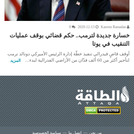
0
2020-12-13
Kareem Ramadan
خسارة جديدة لترمب.. حكم قضائي بوقف عمليات
التنقيب في يوتا
أوقف قاضٍ فيدرالي تنفيذ خطّة إدارة الرئيس الأميركي دونالد ترمب
لتأجير أكثر من 60 ألف فدّان من الأراضي الفدرالية لبدء…
المزيد
من نحن
—
اتصل بنا
—
سياسة الخصوصية