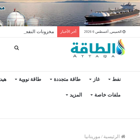
مخزونات النفط الأميركية ترتفع 2.5 مليون برميل عكس ال
أخر الأخبار
الخميس, أغسطس 6 2026
نفط
غاز
طاقة متجددة
طاقة نووية
هيد
ملفات خاصة
المزيد
الرئيسية
/
موريتانيا