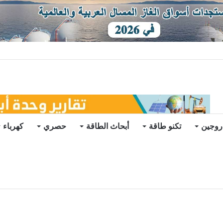
توقعات
روجين
تكنو طاقة
أبحاث الطاقة
حصري
كهرباء