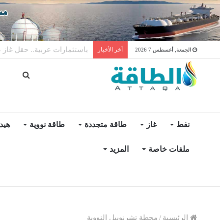
توليد الكهرباء بالغاز في الإمار
أخر الأخبار
الجمعة, أغسطس 7 2026
نفط
غاز
طاقة متجددة
طاقة نووية
هيد
ملفات خاصة
المزيد
الرئيسية
/
محطة تشرنوبيل النووية