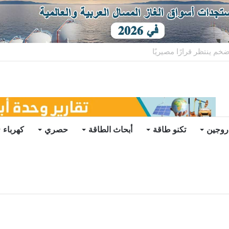
ات يرتفع للعام الثاني
روجين
تكنو طاقة
أبحاث الطاقة
حصري
كهرباء