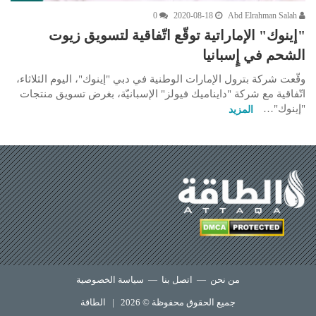
0
2020-08-18
Abd Elrahman Salah
"إينوك" الإماراتية توقّع اتّفاقية لتسويق زيوت
الشحم في إٍسبانيا
وقّعت شركة بترول الإمارات الوطنية في دبي "إينوك"، اليوم الثلاثاء،
اتّفاقية مع شركة "دايناميك فيولز" الإسبانيّة، بغرض تسويق منتجات
"إينوك"…
المزيد
من نحن
—
اتصل بنا
—
سياسة الخصوصية
جميع الحقوق محفوظة © 2026 |
الطاقة