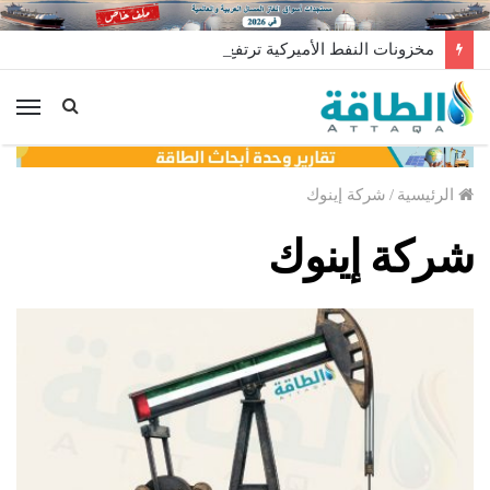
مخزونات النفط الأميركية ترتفع 2.5 مليون برميل عكس التوقعات
الق
الرئيسية
/
شركة إينوك
شركة إينوك