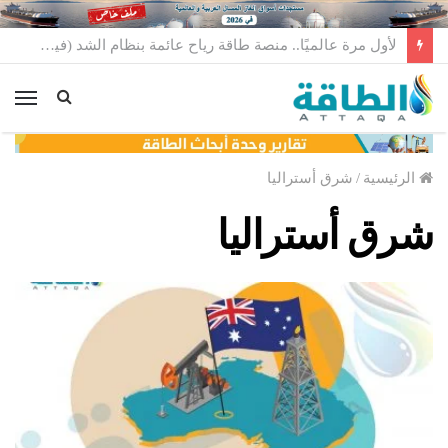
لأول مرة عالميًا.. منصة طاقة رياح عائمة بنظام الشد (فيديو)
الق
الرئيسية
/
شرق أستراليا
شرق أستراليا