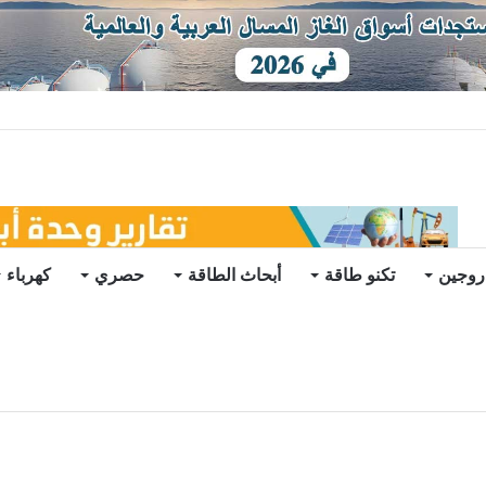
ة الزاوية في ليبيا.. من وراء إطلاقها؟
روجين
تكنو طاقة
أبحاث الطاقة
حصري
كهرباء