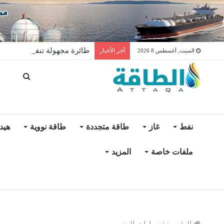
طائرة مجهولة تنفجر داخل مصفا
أخر الأخبار
السبت, أغسطس 8 2026
نفط
غاز
طاقة متجددة
طاقة نووية
هيد
ملفات خاصة
المزيد
الرئيسية
/
سيارات البنزين