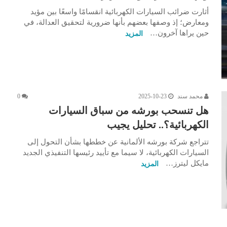
أثارت ضرائب السيارات الكهربائية انقسامًا واسعًا بين مؤيد
ومعارض؛ إذ وصفها بعضهم بأنها ضرورية لتحقيق العدالة، في
حين يراها آخرون…
المزيد
محمد سند
2025-10-23
0
هل تنسحب بورشه من سباق السيارات
الكهربائية؟.. تحليل يجيب
تتراجع شركة بورشه الألمانية عن خططها بشأن التحول إلى
السيارات الكهربائية، لا سيما مع تأييد رئيسها التنفيذي الجديد
مايكل ليترز…
المزيد