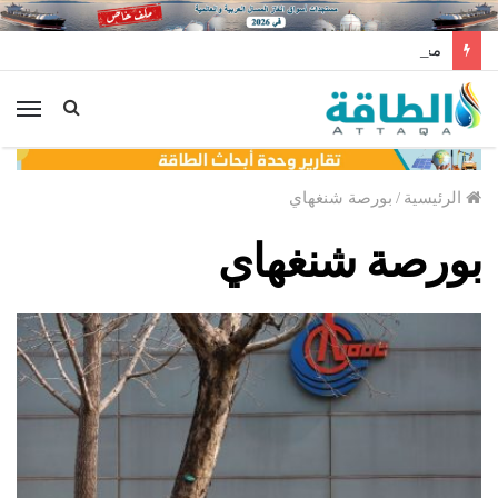
مخزونات النفط الأميركية ترتفع 2.5 مليون برميل عكس التوقعات
الق
الرئيسية
/
بورصة شنغهاي
بورصة شنغهاي