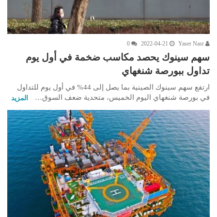
0
2022-04-21
Yaser Nasr
سهم سينوك يحصد مكاسب ضخمة في أول يوم
تداول ببورصة شنغهاي
ارتفع سهم سينوك الصينية بما يصل إلى 44% في أول يوم للتداول
في بورصة شنغهاي اليوم الخميس، متحدية ضعف السوق…
المزيد