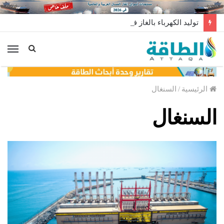
توليد الكهرباء بالغاز في الإمارات يرتفع للعام الثاني
الق
الرئيسية
/
السنغال
السنغال