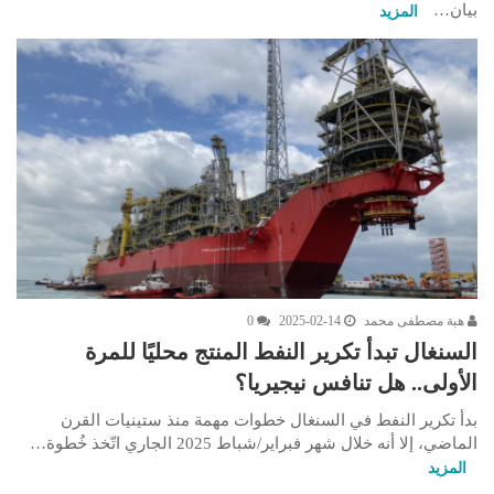
بيان…
المزيد
هبة مصطفى محمد
2025-02-14
0
السنغال تبدأ تكرير النفط المنتج محليًا للمرة
الأولى.. هل تنافس نيجيريا؟
بدأ تكرير النفط في السنغال خطوات مهمة منذ ستينيات القرن
الماضي، إلا أنه خلال شهر فبراير/شباط 2025 الجاري اتّخذ خُطوة…
المزيد