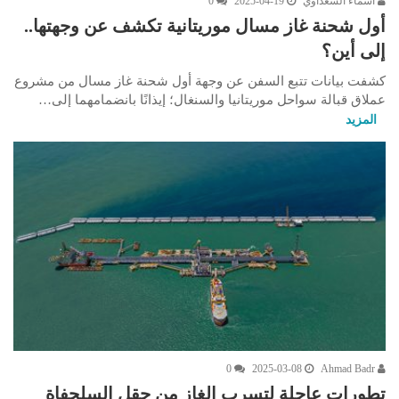
أسماء السعداوي
2025-04-19
0
أول شحنة غاز مسال موريتانية تكشف عن وجهتها..
إلى أين؟
كشفت بيانات تتبع السفن عن وجهة أول شحنة غاز مسال من مشروع
عملاق قبالة سواحل موريتانيا والسنغال؛ إيذانًا بانضمامهما إلى…
المزيد
0
2025-03-08
Ahmad Badr
تطورات عاجلة لتسرب الغاز من حقل السلحفاة