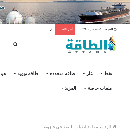
توليد الكهرباء بالغاز في الإمار
أخر الأخبار
الجمعة, أغسطس 7 2026
نفط
غاز
طاقة متجددة
طاقة نووية
هيد
ملفات خاصة
المزيد
الرئيسية
/
احتياطيات النفط في فنزويلا