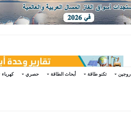
ات يرتفع للعام الثاني
روجين
تكنو طاقة
أبحاث الطاقة
حصري
كهرباء