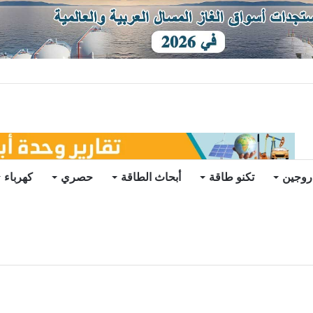
ي في الخارج
روجين
تكنو طاقة
أبحاث الطاقة
حصري
كهرباء