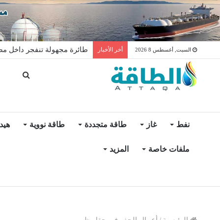
طائرة مجهولة تنفجر داخل مصفا
أخر الأخبار
السبت, أغسطس 8 2026
نفط
غاز
طاقة متجددة
طاقة نووية
هيد
ملفات خاصة
المزيد
الرئيسية
/
أعمال الحفر في حقل ظهر