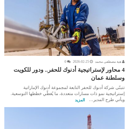
هبة مصطفى محمد
2026-02-25
0
4 محاور لإستراتيجية أدنوك للحفر.. ودور للكويت
وسلطنة عمان
تتبنّى شركة أدنوك للحفر التابعة لمجموعة أدنوك الإماراتية
إستراتيجية نمو ذات مسارات متعددة، ما يُغطّي خططها التوسعية.
ويأتي طرح المدير…
المزيد