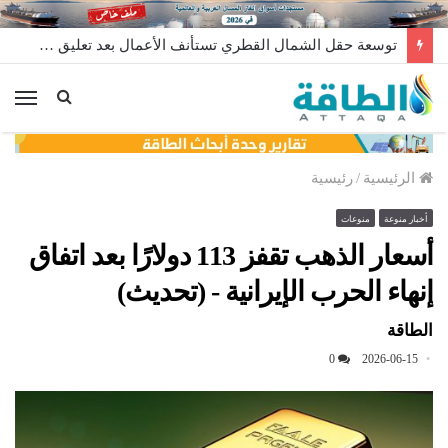
توسعة حقل الشمال القطري تستأنف الأعمال بعد تعليق مؤقت
الق
الرئيسية
/
رئيسية
أخبار منوعة
منوعات
أسعار الذهب تقفز 113 دولارًا بعد اتفاق
إنهاء الحرب الإيرانية - (تحديث)
الطاقة
0
2026-06-15