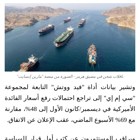
ناقلات شحن في مضيق هرمز - الصورة من منصة "مارين إنسايت"
وتشير بيانات أداة "فيد ووتش" التابعة لمجموعة
"سي إم إي" إلى تراجع احتمالات رفع أسعار الفائدة
الأميركية في ديسمبر/كانون الأول إلى 48%، مقارنة
مع 69% الأسبوع الماضي، عقب الإعلان عن الاتفاق.
ويراقب المستثمرون عن كثب أول قرار للسياسة