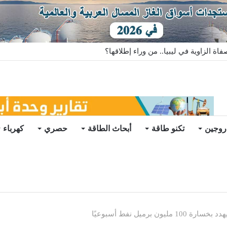
سية الصينية تهبط 46%
روجين
تكنو طاقة
أبحاث الطاقة
حصري
كهرباء
برميل نفط أسبوعيًا