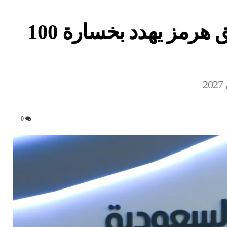
رئيس أرامكو: تعطل مضيق هرمز يهدد بخسارة 100
2
0