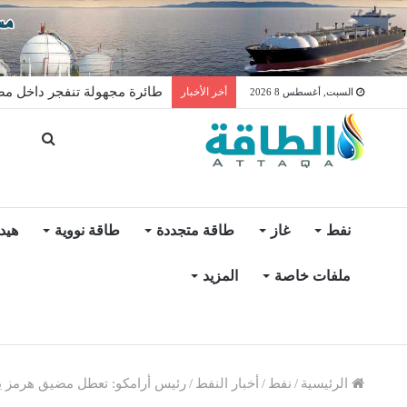
واردات الجزائر من الألواح الشم
أخر الأخبار
السبت, أغسطس 8 2026
نفط
غاز
طاقة متجددة
طاقة نووية
هيد
ملفات خاصة
المزيد
الرئيسية
/
نفط
/
أخبار النفط
/
رئيس أرامكو: تعطل مضيق هرمز يهدد بخسارة 100 مليون 