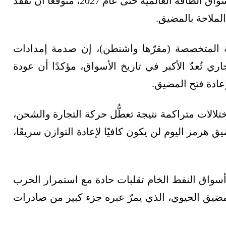
إضافية قد يؤدي إلى تمدُّد آثار الأزمة الحالية في أسواق الطاقة العالمية حتى عام 2027، متوقعًا أن تفقد
ة المتخصصة (مقرّها واشنطن)، إن صدمة إمدادات
ري تُعدّ الأكبر في تاريخ الأسواق، مؤكدًا أن عودة
عادة فتح المضيق.
ختلالات متراكمة نتيجة تعطُّل حركة التجارة والشحن،
 هرمز اليوم لن يكون كافيًا لإعادة التوازن سريعًا،
سواق النفط الخام تقلبات حادة مع استمرار الحرب
ضيق الحيوي، الذي يمرّ عبره جزء كبير من صادرات