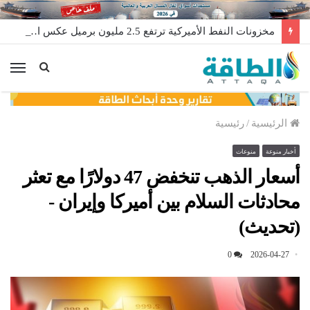
مخزونات النفط الأميركية ترتفع 2.5 مليون برميل عكس التوقعات
الق
الرئيسية
/
رئيسية
أخبار منوعة
منوعات
أسعار الذهب تنخفض 47 دولارًا مع تعثر
محادثات السلام بين أميركا وإيران -
(تحديث)
0
2026-04-27