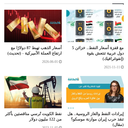
مع قفزة أسعار النفط.. خزائن 5
أسعار الذهب تهبط 87 دولارًا مع
دول عربية تنتعش بقوة
ارتفاع العملة الأميركية - (تحديث)
(إنفوغرافيك)
2026-06-01
2021-11-11
إيرادات النفط والغاز الروسية.. هل
نفط الكويت تُرسي مناقصتين بأكثر
تنقذ حرب إيران موازنة موسكو؟
من 122 مليون دولار
(مقال)
2023-11-05