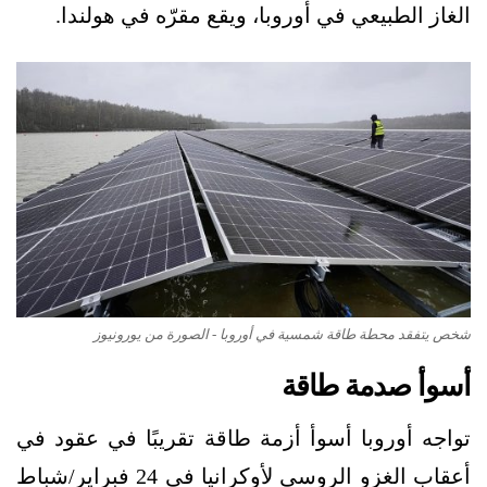
الغاز الطبيعي في أوروبا، ويقع مقرّه في هولندا.
شخص يتفقد محطة طاقة شمسية في أوروبا - الصورة من يورونيوز
أسوأ صدمة طاقة
تواجه أوروبا أسوأ أزمة طاقة تقريبًا في عقود في
أعقاب الغزو الروسي لأوكرانيا في 24 فبراير/شباط