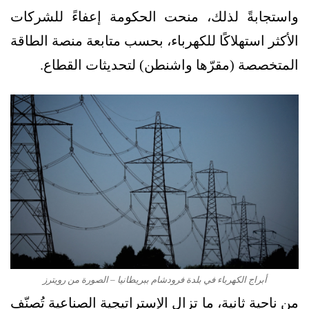
واستجابةً لذلك، منحت الحكومة إعفاءً للشركات
الأكثر استهلاكًا للكهرباء، بحسب متابعة منصة الطاقة
المتخصصة (مقرّها واشنطن) لتحديثات القطاع.
أبراج الكهرباء في بلدة فرودشام ببريطانيا – الصورة من رويترز
من ناحية ثانية، ما تزال الإستراتيجية الصناعية تُصنّف