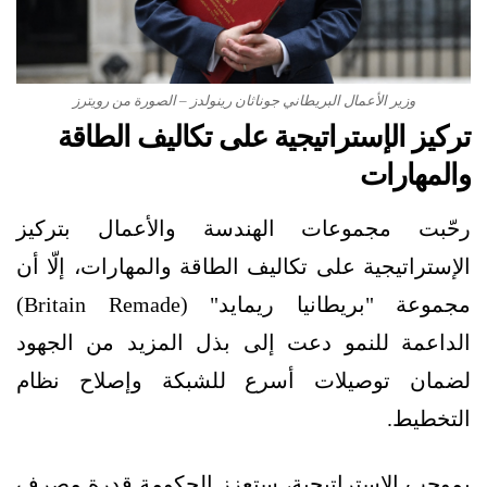
وزير الأعمال البريطاني جوناثان رينولدز – الصورة من رويترز
تركيز الإستراتيجية على تكاليف الطاقة
والمهارات
رحّبت مجموعات الهندسة والأعمال بتركيز
الإستراتيجية على تكاليف الطاقة والمهارات، إلّا أن
مجموعة "بريطانيا ريمايد" (Britain Remade)
الداعمة للنمو دعت إلى بذل المزيد من الجهود
لضمان توصيلات أسرع للشبكة وإصلاح نظام
التخطيط.
بموجب الإستراتيجية، ستعزز الحكومة قدرة مصرف