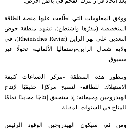
بعد اتخاذ قرار بترك الفحم في باطن الأرض.
ووفق المعلومات التي اطّلعت عليها منصة الطاقة
المتخصصة (مقرّها واشنطن)، تشهد منطقة حوض
التعدين على نهر الراين (Rheinisches Revier)، في
ولاية شمال الراين-وستفاليا الألمانية، تحولًا غير
مسبوق.
وتتطور هذه المنطقة -مركز الصناعات كثيفة
الاستهلاك للطاقة- لتصبح مركزًا حقيقيًا لإنتاج
الهيدروجين ومبيعاته؛ إذ ستحقق إنتاجًا محايدًا تمامًا
للمناخ في السنوات المقبلة.
ومن ثم، سيكون الهيدروجين الوقود الرئيس