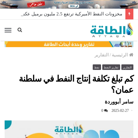
مخزونات النفط الأميركية ترتفع 2.5 مليون برميل عكس التوقعات
الق
الرئيسية
/
التقارير
التقارير
تقارير النفط
نفط
كم تبلغ تكلفة إنتاج النفط في سلطنة
عمان؟
سامر أبووردة
0
2025-02-27