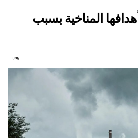
هدافها المناخية بسبب
0