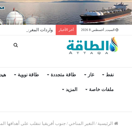
واردات المغرب من الغاز ترتفع 15% في شهر يول
أخر الأخبار
السبت, أغسطس 8 2026
نفط
غاز
طاقة متجددة
طاقة نووية
هيد
ملفات خاصة
المزيد
الرئيسية
/
التغير المناخي
/
جنوب أفريقيا تنقلب على أهدافها الم