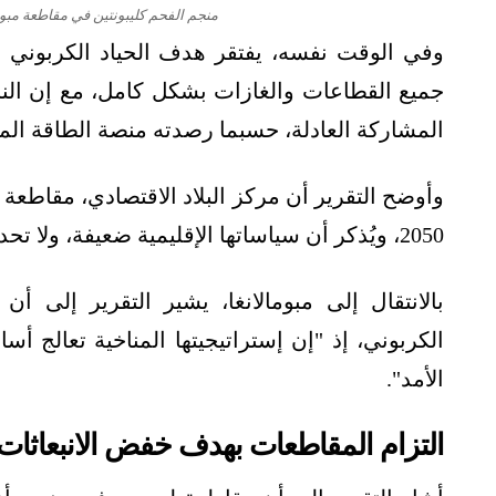
منجم الفحم كليبونتين في مقاطعة مبوما
وفي الوقت نفسه، يفتقر هدف الحياد الكربوني إل
جميع القطاعات والغازات بشكل كامل، مع إن الن
المشاركة العادلة، حسبما رصدته منصة الطاقة ال
وأوضح التقرير أن مركز البلاد الاقتصادي، مقاطعة 
2050، ويُذكر أن سياساتها الإقليمية ضعيفة، ولا تحدد مدى الانبعاثات المستهدفة.
بالانتقال إلى مبومالانغا، يشير التقرير إلى 
الكربوني، إذ "إن إستراتيجيتها المناخية تعالج 
الأمد".
التزام المقاطعات بهدف خفض الانبعاثات