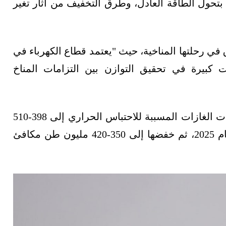
 بتحول الطاقة العادل، وطرق التخفيف من آثار تغير
ي رحلتها المناخية، حيث "يعتمد قطاع الكهرباء في
 كبيرة في تحقيق التوازن بين التزامات المناخ
وأضاف: "لقد التزمت جنوب أفريقيا بخفض انبعاثات الغازات المسببة للاحتباس الحراري إلى 398-510
مليون طن مكافئ ثاني أكسيد الكربون بحلول عام 2025، ثم خفضها إلى 350-420 مليون طن مكافئ