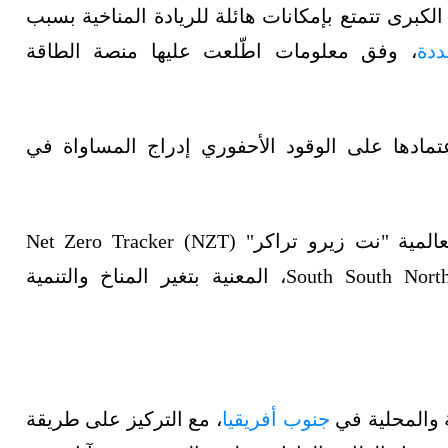
لكبرى تتمتع بإمكانات هائلة للريادة المناخية بسبب
ددة
، وفق معلومات اطّلعت عليها منصة الطاقة
مادها على الوقود الأحفوري إدراج المساواة في
جاء ذلك في تقرير أصدرته مؤسسة الأبحاث العالمية "نت زيرو تراكر" Net Zero Tracker (NZT)
بالشراكة مع مؤسسة "ساوث ساوث نورث" South South North، المعنية بتغير المناخ والتنمية
ية والمحلية في
جنوب أفريقيا
، مع التركيز على طريقة