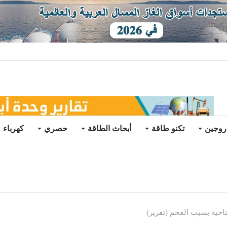
يو
روجين
تكنو طاقة
أبحاث الطاقة
حصري
كهرباء
ناخية بسبب الفحم (تقرير)