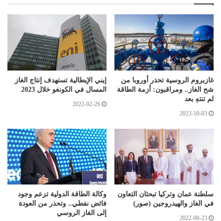
غازبروم الروسية تحذر أوروبا من
إيني الإيطالية تستهدف إنتاج الغاز
شح الغاز.. ومراقبون: أزمة الطاقة
المسال في الكونغو خلال 2023
لم تنتهِ بعد
2022-02-26
2023-10-03
سلطنة عمان وتركيا تبحثان التعاون
وكالة الطاقة الدولية تزعم وجود
في الغاز والهيدروجين (صور)
فائض نفطي.. وتحذر من العودة
إلى الغاز الروسي
2022-08-23