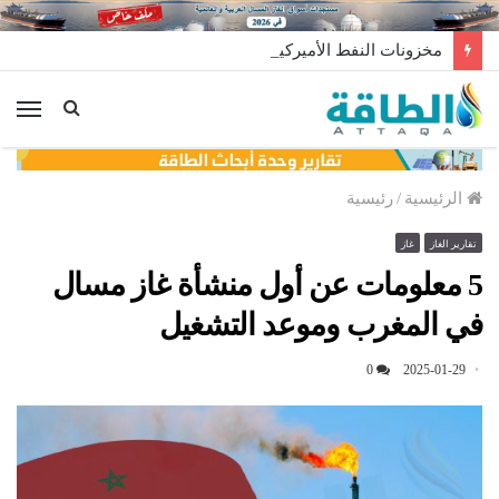
مخزونات النفط الأميركية ترتفع 2.5 مليون برميل عكس التوقعات
الق
الرئيسية
/
رئيسية
تقارير الغاز
غاز
5 معلومات عن أول منشأة غاز مسال
في المغرب وموعد التشغيل
0
2025-01-29