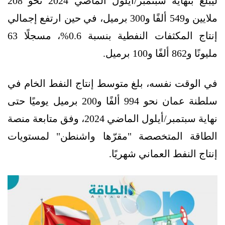
ليبلغ بنهاية سبتمبر/أيلول الماضي 2024 نحو 208
ملايين و549 ألفًا و300 برميل، في حين ارتفع إجمالي
إنتاج المكثفات النفطية بنسبة 0.6%، مسجلًا 63
مليونًا و862 ألفًا و100 برميل.
في الوقت نفسه، بلغ متوسط إنتاج النفط الخام في
سلطنة عمان نحو 994 ألفًا و200 برميل يوميًا حتى
نهاية سبتمبر/أيلول الماضي 2024، وفق متابعة منصة
الطاقة المتخصصة "مقرّها واشنطن" لمستويات
إنتاج النفط العماني شهريًا.