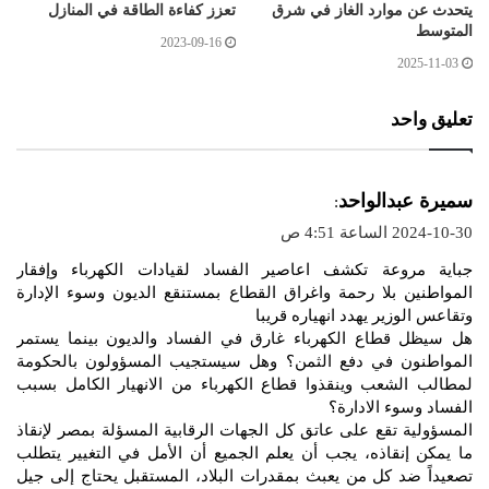
يتحدث عن موارد الغاز في شرق
تعزز كفاءة الطاقة في المنازل
المتوسط
2023-09-16
2025-11-03
تعليق واحد
ي
سميرة عبدالواحد
:
ق
2024-10-30 الساعة 4:51 ص
و
جباية مروعة تكشف اعاصير الفساد لقيادات الكهرباء وإفقار
ل
المواطنين بلا رحمة واغراق القطاع بمستنقع الديون وسوء الإدارة
وتقاعس الوزير يهدد انهياره قريبا
هل سيظل قطاع الكهرباء غارق في الفساد والديون بينما يستمر
المواطنون في دفع الثمن؟ وهل سيستجيب المسؤولون بالحكومة
لمطالب الشعب وينقذوا قطاع الكهرباء من الانهيار الكامل بسبب
الفساد وسوء الادارة؟
المسؤولية تقع على عاتق كل الجهات الرقابية المسؤلة بمصر لإنقاذ
ما يمكن إنقاذه، يجب أن يعلم الجميع أن الأمل في التغيير يتطلب
تصعيداً ضد كل من يعبث بمقدرات البلاد، المستقبل يحتاج إلى جيل