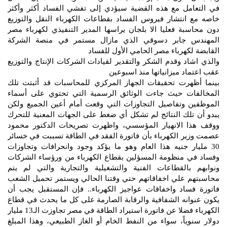
في التعامل مع هذه القضية سيؤدي إلى تفشي الفساد أكثر وأكثر
خاصه مع انتشار فيروس الفساد بقطاعات الكهرباء النقل والتوزيع
دون محاسبة فعليا الا بلجان يراسها المدير التنفيذي لكهرباء مصر
المهندس جابر دسوقي الذي مازال مستمر في منصة الشركة
القابضة لكهرباء مصر الحامي الأول للفساد
والذي اشاد وقدم الشكر والتقدير لقيادات الشركات الإنتاج والتوزيع
عقب اعتماد ميزانياتها منذ اسبوعين
بينما أظهرت تحقيقات الجهاز المركزي للمحاسبات قد أثبتت تلك
المخالفات حيث جاءت الوثائق الرسمية التي تحتوي على أسماء
الموظفين وتفاصيل التجاوزات التي وقعت أمام أعين الجميع ولكن
يبدو أن تلك النتائج لم تشكل أي ضغط على الجهات المعنية للتحرك
ووقف هذا الانهيار المؤسسي، واظهرت تصريحات الدكتور محمود
عصمت وزير الكهرباء بأن فاتورة الفقد في الطاقة تسببت في خسائر
30 مليار جنيه هذا العام وهو ما يؤكد وجود وانحرافات وتجاوزات
وفساد في منظومة المسؤلين بقطاع الكهرباء من ورؤساء الشركات
ونوابهم بالقطاعات الفنية والتشغيلية والتجارية والتي لم يتم
محاسبتهم علي اخفاقاتهم حتي وقتنا الحالي ويستمر تحميل الشعب
فاتورة فساد واخفاقات عواجيز الكهرباء.. فإن المستقبل يجب أن
يكون عنوانه الشفافية والرقابة الصارمة على كل ما يحدث في قطاع
الكهرباء فضلا عن فاتورة استيراد الطاقة في مصر تجاوزت الـ13 مليار
دولار سنوياً، سواء من النفط الخام أو الغاز الطبيعي، وهذا المبلغ