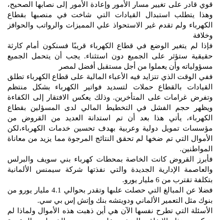
قوي قادر على تغيير مسار الأمور وإعادة الأمور إلى نصابها الصحيح،
وهذا يتطلب استبدال القيادات التي شاخت في منصبها بقطاع
الكهرباء ولم تقدم غير الاستحواذ علي المميزات والرواتب والحوافز
وخلافة
فإذا لم يتغير الوضع في قطاع الكهرباء قريبًا فسنكون أمام كارثة
حقيقية ستؤثر على الجميع دون استثناء. يجب أن يتحمل الجميع
مسؤولياته وأن يعملوا من أجل مستقبل أفضل لمصر
ففي الوقت الذي تتزايد فيه الأعباء المالية على قطاع الكهرباء تطلق
القيادات بالقطاع حملات لتسديد فواتير الكهرباء بشكل منتظم
وتفرض غرامات على المتأخرين. وذلك يعكس الافتقار إلى الكفاءة
ويظهر حجم الفشل في التخطيط المالي لدى المسؤلين بقطاع
الكهرباء، يأتي هذا بعد أن تم استدانة العديد من القروض من
مؤسسات تمويل دولية وعربية بهدف تحسين خدمات الكهرباء،لكن
الأموال التي تم ضخها لم تحقق النتائج المرجوة مما يزيد من معاناة
المواطنين.
فأبرز القروض كانت الخاصة بمحطات كهرباء بني سويف والبرلس
والعاصمة الإدارية الجديدة والتي نفذتها شركة سيمنس الألمانية
بتكلفة تقترب من 6 مليار يورو.
فضلا عن المبالغ التي حصلت علىها وتقدر بحوالي 4.1 مليار يورو من
بنوك مثل التعمير الألماني ودويتشه بنك وإتش إس بي سي.
الأسئلة التي تطرح نفسها الآن هي أين ذهبت هذه الأموال ولماذا لم