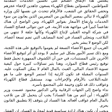
ينعكس هذا الإنفاق الضخم على تحسين الخدمات المقدمة
للمواطنين، المسؤلين بقطاع الكهرباء يسعون جاهدين لإخفاء عجزهم
وتخفي الحقائق عن الشعب، فالأرقام تتحدث عن نفسها لكن وزاره
الكهرباء لا تبالي بمصير الملايين من المصريين الذين يعانون من سوء
الخدمات وارتفاع الأسعار بفواتير الكهرباء، ومن الواضح أن هناك
تقاعساً كبيراً في مواجهة هذه الأزمة، في حين تتوالى فضائح الفساد
في شركة الوجه القبلي لإنتاج الكهرباء وكأنها حلقة لا تنتهي من
التلاعب، ويتجلى الفساد في لجنة المصايف التي تضم تسعة أعضاء،
لكن الوضع لا يبشر بخير.
الغريب أن جميع الأعضاء التسعة لم يقوموا بالتوقيع على هذه اللجنة،
ومع ذلك تسير الأمور بشكل غير سليم. لا يوجد أي أثر لتوقيع الأعضاء
الآخرين على المستندات، في حين أن الكشوف الممهورة تحمل فقط
توقيع رئيس قطاع الموارد، وهذا يثير تساؤلات كبيرة حول كيفية
تسوية الاعتماد المالي، العبث بالمال العام لا يمكن السكوت عليه.
السنوات المقبلة قد تكون كارثية إذا استمر الوضع على ما هو
عليه،التلاعب بالأرقام والإجراءات يهدد مستقبل قطاع الكهرباء
وعواقب ذلك قد تكون وخيمة على المجتمع بأسره.
نداء واضح إلى الجهات الرقابية والي الدكتور محمود عصمت وزير
الكهرباء : أين أنتم من هذا الفساد؟ يجب أن يتحمل كل من تلاعب
بالمال العام عواقب أفعاله. هذا الفساد لن يتوقف إلا بتطبيق القانون
بحزم.
ويجب أن تكون هناك إرادة سياسية قوية لمحاربة الفساد. إن الفشل