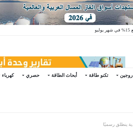
يو
روجين
تكنو طاقة
أبحاث الطاقة
حصري
كهرباء
ة ينطلق رسميًا