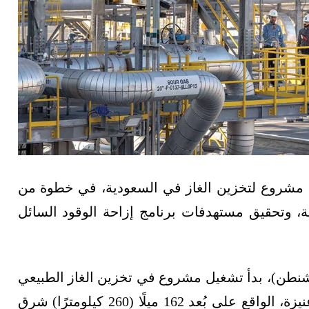
م السبت 28 سبتمبر/أيلول (2024)، أول مشروع لتخزين الغاز في السعودية، في خطوة من
ة، وتحقيق مستهدفات برنامج إزاحة الوقود السائل
واشنطن)، بدأ تشغيل مشروع في تخزين الغاز الطبيعي
عن طريق حقن الغاز المُعالج في مكمن الحوية عنيزة، الواقع على بُعد 162 ميلًا (260 كيلومترًا) شرق