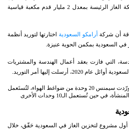
الرياض، لإعادة إنتاجه في شبكة الغاز الرئيسة بمعدل 2 مليار قدم مكعبة قياسية
أرامكو السعودية
اختارتها لتوريد أنظمة
 في السعودية بمكمن الحوية عنيزة.
ة، التي فازت بعقد أعمال الهندسة والمشتريات
ووفقًا لأمر التوريد المُرسل من شركة سامسونغ، ورّدت سيمنس 20 وحدة من ضواغط الهواء، لتُستَعمل
10 وحدات منها في القسم الخاصّ بحقن الغاز في المنشأة، في حين تُستعمل الـ10 وحدات الأخرى
ودية
 أول مشروع لتخزين الغاز في السعودية حَقّق، خلال