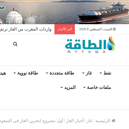
واردات المغرب من الغاز ترتفع 15% في شهر يول
أخر الأخبار
السبت, أغسطس 8 2026
نفط
غاز
طاقة متجددة
طاقة نووية
هيد
ملفات خاصة
المزيد
الرئيسية
/
غاز
/
أخبار الغاز
/
أول مشروع لتخزين الغاز في السعودي