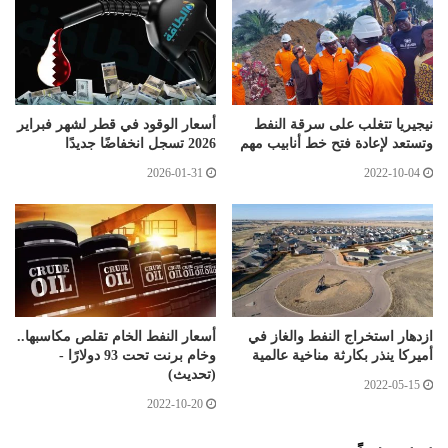
نيجيريا تتغلب على سرقة النفط
أسعار الوقود في قطر لشهر فبراير
وتستعد لإعادة فتح خط أنابيب مهم
2026 تسجل انخفاضًا جديدًا
2026-01-31
2022-10-04
ازدهار استخراج النفط والغاز في
أسعار النفط الخام تقلص مكاسبها..
أميركا ينذر بكارثة مناخية عالمية
وخام برنت تحت 93 دولارًا -
(تحديث)
2022-05-15
2022-10-20