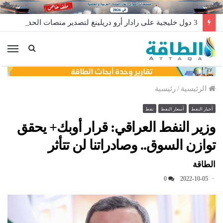
3 دول خليجية على رادار أرو دريلينغ لتصدير منصات الحفر
الق
الرئيسية
/
رئيسية
أخبار النفط
أسعار النفط
نفط
وزير النفط العراقي: قرار أوبك+ يحقق
توازن السوق.. وصادراتنا لن تتأثر
الطاقة
0
2022-10-05