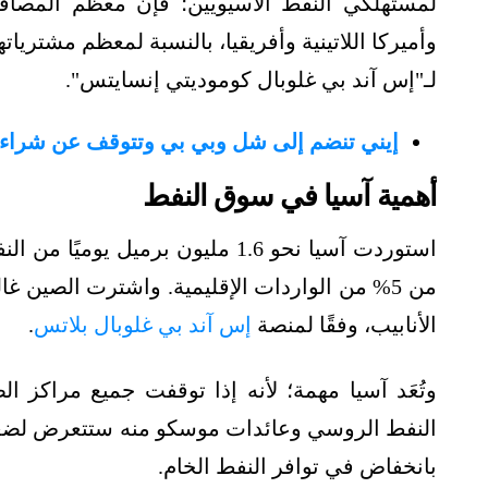
لمستهلكي النفط الآسيويين؛ فإن معظم المصافي
وأميركا اللاتينية وأفريقيا، بالنسبة لمعظم مشتريا
لـ"إس آند بي غلوبال كوموديتي إنسايتس".
إيني تنضم إلى شل وبي بي وتتوقف عن شراء 
أهمية آسيا في سوق النفط
من 5% من الواردات الإقليمية. واشترت الصين
الأنابيب، وفقًا لمنصة
إس آند بي غلوبال بلاتس
.
وتُعَد آسيا مهمة؛ لأنه إذا توقفت جميع مراكز 
النفط الروسي وعائدات موسكو منه ستتعرض لضغوط
بانخفاض في توافر النفط الخام.