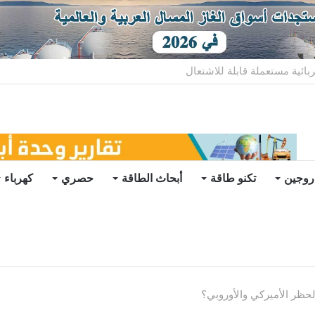
ياح عائمة بنظام الشد (فيديو)
روجين
تكنو طاقة
أبحاث الطاقة
حصري
كهرباء
حظر الأميركي والأوروبي؟