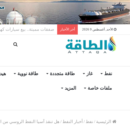
لأول مرة عالميًا.. منصة طاقة ر
أخر الأخبار
الأحد, أغسطس 9 2026
نفط
غاز
طاقة متجددة
طاقة نووية
هيد
ملفات خاصة
المزيد
الرئيسية
/
نفط
/
أخبار النفط
/
هل تنقذ آسيا النفط الروسي من ال