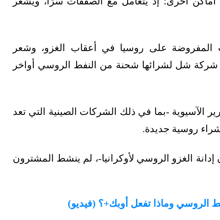
ماكن أخرى؛ إذ يُتَعَامل مع الصفقات سرًا، ويشعر
ت المفروضة على روسيا في أعقاب الغزو، وشعر
ها شركة شل لشرائها شحنة من النفط الروسي أواخر
ير الآسيوية -بما في ذلك الشركات الصينية التي تعد
راء روسية جديدة.
 إدانة الغزو الروسي لأوكرانيا-، لم ينشط المشترون
 الروسي وماذا تفعل أوبك+؟ (فيديو)