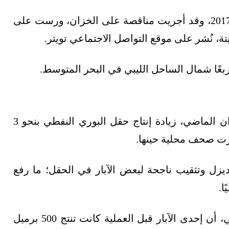
يُذكر أن خزان سلوق متوقف عن العمل منذ عام 2017، وقد أجريت مناقصة على الخزان، ورست على
، نُشر على موقع التواصل الاجتماعي تويتر.
أعلنت شركة مليتة للنفط والغاز، في يونيو/حزيران الماضي، زيادة إنتاج حقل البوري النفطي بنحو 3
ت صحف محلية حينها.
زل وتثقيب ناجحة لبعض الآبار في الحقل؛ ما رفع
وأضافت الشركة، في بيان على موقعها الإلكتروني، أن إحدى الآبار قبل العملية كانت تنتج 500 برميل