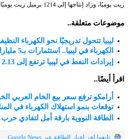
زيت يوميًا، وزاد إنتاجها إلى 1214 برميل زيت يوميًا بعدها.
موضوعات متعلقة..
ليبيا تتحول تدريجيًا نحو الكهرباء النظيفة بـ3 مشروعات كبرى للطاقة الم
الكهرباء في ليبيا.. استثمارات بـ5 مليارات دولار لحل الأزمة
إيرادات النفط في ليبيا ترتفع إلى 2.13 مليار دولار
اقرأ أيضًا..
أرامكو ترفع سعر بيع الخام العربي الخ
توقعات بنمو استهلاك الكهرباء في المنا
الطاقة النووية بارقة أمل لتفادي حرب ال
تابعوا اخر اخبار الطاقة عبر Google News