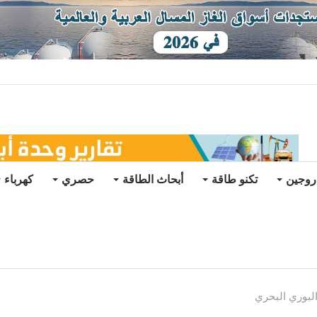
ات يرتفع للعام الثاني
روجين
تكنو طاقة
أبحاث الطاقة
حصري
كهرباء