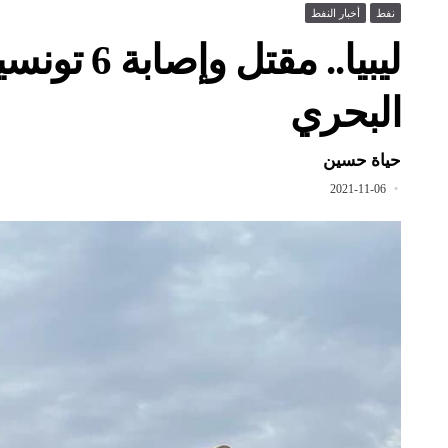
نفط
أخبار النفط
ليبيا.. م
البحري
حياة حسين
2021-11-06