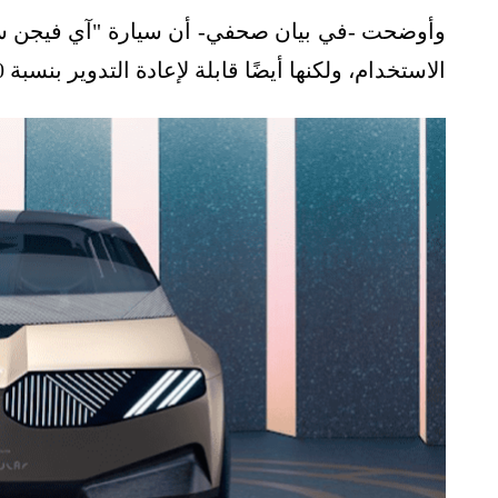
وأوضحت -في بيان صحفي- أن سيارة "آي فيجن سي
الاستخدام، ولكنها أيضًا قابلة لإعادة التدوير بنسبة 100%، ومن المفترض إطلاقها في عام 2040.