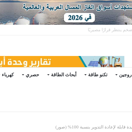
ات يرتفع للعام الثاني
روجين
تكنو طاقة
أبحاث الطاقة
حصري
كهرباء
بلة لإعادة التدوير بنسبة 100% (صور)