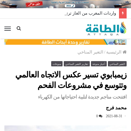
واردات المغرب من الغاز ترتفع 15% في شهر يوليو
الق
الرئيسية
/
التغير المناخي
التغير المناخي
أخبار منوعة
تقارير التغير المناخي
منوعات
زيمبابوي تسير عكس الاتجاه العالمي
وتتوسع في مشروعات الفحم
افتتحت مناجم جديدة لتلبية احتياجاتها من الكهرباء
محمد فرج
0
2021-08-31