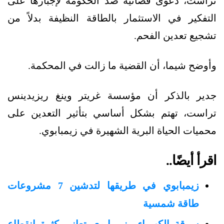
تراست، دعوى قضائية ضد الحكومة لإجبارها على
التفكير في الاستثمار بالطاقة النظيفة بدلاً من
تشجيع تعدين الفحم.
وأوضح شيما، أن القضية ما زالت في المحكمة.
جدير بالذكر أن مؤسسة غريتر وينغ ريزيدينس
تراست، تهتم بشكل أساسي بتأثير التعدين على
محميات الحياة البرية الشهيرة في زيمبابوي.
اقرأ أيضًا..
زيمبابوي في طريقها لتدشين 7 مشروعات
طاقة شمسية
سرقة الكهرباء.. زيمبابوي تعاني كثرة انقطاع