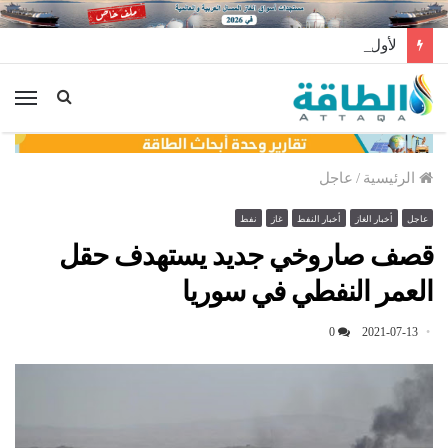
لأول مرة عالميًا.. منصة طاقة رياح عائمة بنظام الشد (فيديو)
الق
الرئيسية
/
عاجل
عاجل
أخبار الغاز
أخبار النفط
غاز
نفط
قصف صاروخي جديد يستهدف حقل
العمر النفطي في سوريا
0
2021-07-13