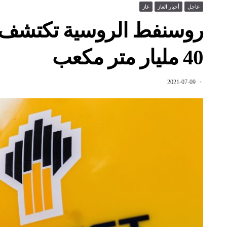
عاجل
أخبار الغاز
غاز
روسنفط الروسية تكتشف ح
40 مليار متر مكعب
2021-07-09