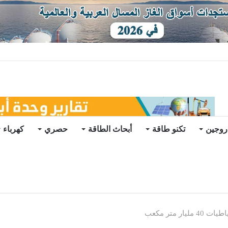
ات يرتفع للعام الثاني
روجين
تكنو طاقة
أبحاث الطاقة
حصري
كهرباء
متر مكعب