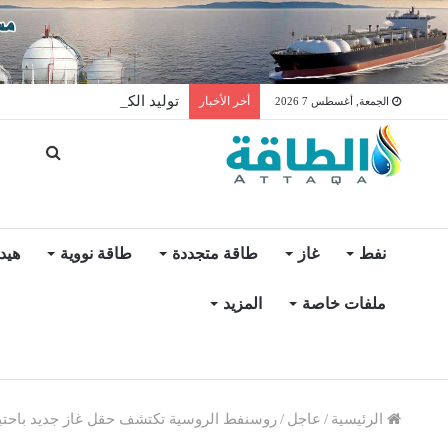
توليد الكهرباء بالغاز في الإمار
أخر الأخبار
الجمعة, أغسطس 7 2026
نفط
غاز
طاقة متجددة
طاقة نووية
هيد
ملفات خاصة
المزيد
الرئيسية
/
عاجل
/
روسنفط الروسية تكتشف حقل غاز جديد باحتياطيات 40 مليار 