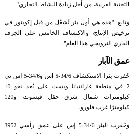
التحتية القريبة، من أجل زيادة النشاط التجاري".
وتابع: "هذه هي أول بئر تُشغّل من قِبل إكوينور في
ترخيص الإنتاج، والاكتشاف الخامس على الجرف
القاري النرويجي هذا العام".
عمق الآبار
حُفرت بئرا الاستكشاف 34/6-5 إس و34/6-5 إس تي
2 في منطقة غارانتيانا ويست على بُعد نحو 10
كيلومترات شمال شرق حقل فيسوند، و120
كيلومترًا غرب فلورو.
وحُفرت البئر 34/6-5 إس على عمق رأسي 3952