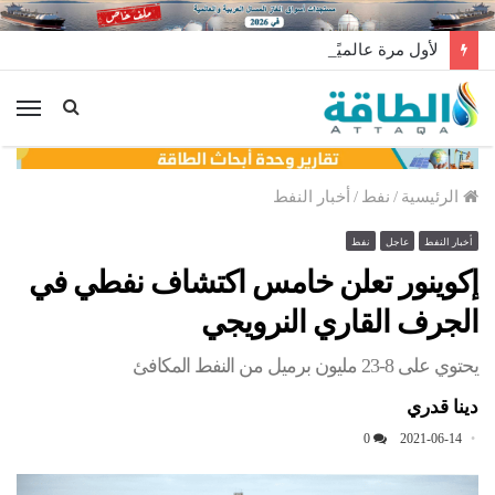
لأول مرة عالميًا.. منصة طاقة رياح عائمة بنظام الشد (فيديو)
الق
الرئيسية
/
نفط
/
أخبار النفط
أخبار النفط
عاجل
نفط
إكوينور تعلن خامس اكتشاف نفطي في
الجرف القاري النرويجي
يحتوي على 8-23 مليون برميل من النفط المكافئ
دينا قدري
0
2021-06-14