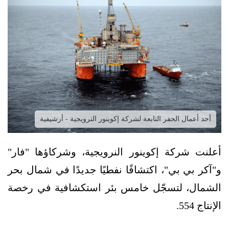
أحد أعمال الحفر التابعة لشركة إكوينور النرويجية - أرشيفية
أعلنت شركة إكوينور النرويجية، وشركاؤها "فار"
و"آكر بي بي"، اكتشافًا نفطيًا جديدًا في شمال بحر
الشمال، لتسجّل خامس بئر استكشافية في رخصة
الإنتاج 554.